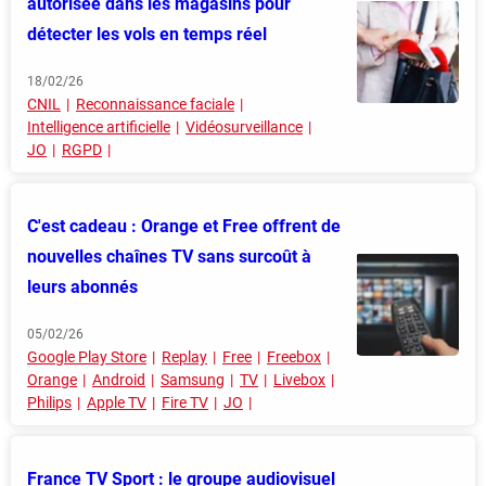
autorisée dans les magasins pour
détecter les vols en temps réel
18/02/26
CNIL
Reconnaissance faciale
Intelligence artificielle
Vidéosurveillance
JO
RGPD
C'est cadeau : Orange et Free offrent de
nouvelles chaînes TV sans surcoût à
leurs abonnés
05/02/26
Google Play Store
Replay
Free
Freebox
Orange
Android
Samsung
TV
Livebox
Philips
Apple TV
Fire TV
JO
France TV Sport : le groupe audiovisuel