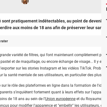
té sont pratiquement indétectables, au point de devenir no
terdire aux moins de 18 ans afin de préserver leur santé
 rater
ande variété de filtres, qui font maintenant complètement partie
pastel et de maquillage, ou encore échange de visage... Il y en a 
exporter sur les stories Instagram et les vidéos TikTok. Problème 
r la santé mentale de ses utilisateurs, en particulier des plus j
r le rôle des plateformes en ligne dans la formation de l'identi
s parents s'inquiètent fortement quant à leurs effets sur l'apparen
moins de 18 ans au sein de l'
Union européenne
et du Royaume-Uni 
çus pour modifier l'apparence et "embellir" les utilisateurs, com