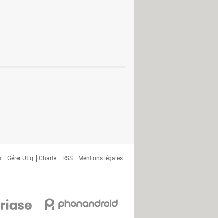
filtre magique de TikTok ?
au social se lance dans le e-
l copie BeReal
ok Messenger : comment y accéder
ualités à la TikTok
idéos pour concurrencer TikTok
s
Gérer Utiq
Charte
RSS
Mentions légales