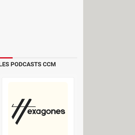
, ne sont pas concernés. Cette
fois inatteignables qui pullulent sur
uvent des effets "exagérés". Ceux-ci
n 3D a alors du mal à adhérer à la
LES PODCASTS CCM
lent ne faire qu'un avec notre
ssus.
 naturels et convaincants. De ce fait,
ue d'impacter les utilisateurs qui