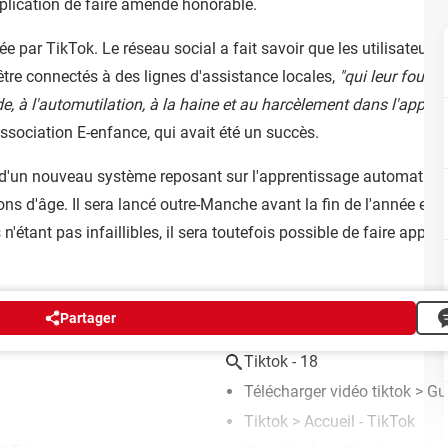
pplication de faire amende honorable.
e par TikTok. Le réseau social a fait savoir que les utilisateurs
être connectés à des lignes d'assistance locales,
"qui leur fourni
e, à l'automutilation, à la haine et au harcèlement dans l'applica
ssociation E-enfance, qui avait été un succès.
d'un nouveau système reposant sur l'apprentissage automatique p
ons d'âge. Il sera lancé outre-Manche avant la fin de l'année et p
étant pas infaillibles, il sera toutefois possible de faire appel
Partager
Tiktok - 18
Télécharger vidéo tiktok
> Gu
Tiktok
> Accueil - TikTok