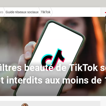
hes
Guide réseaux sociaux
TikTok
iltres beauté de TikTok 
t interdits aux moins de