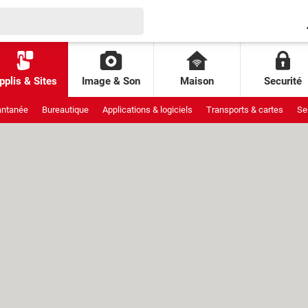
pplis & Sites
Image & Son
Maison
Securité
antanée
Bureautique
Applications & logiciels
Transports & cartes
Se