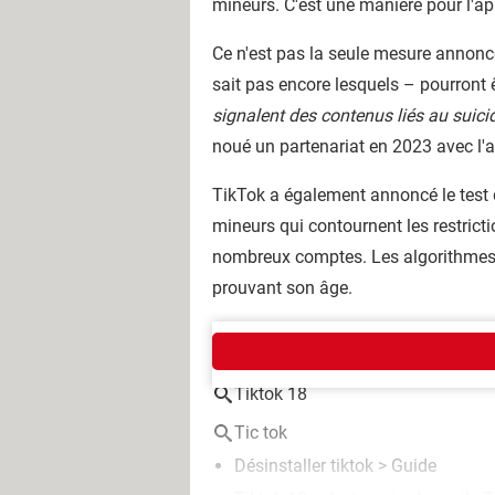
mineurs. C'est une manière pour l'a
Ce n'est pas la seule mesure annoncé
sait pas encore lesquels – pourront 
signalent des contenus liés au suicid
noué un partenariat en 2023 avec l'a
TikTok a également annoncé le test 
mineurs qui contournent les restricti
nombreux comptes. Les algorithmes n'
prouvant son âge.
AUTOUR DU MÊME SUJET
Tiktok 18
Tic tok
Désinstaller tiktok
> Guide