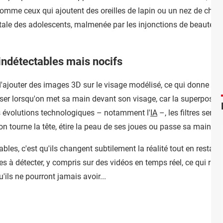
comme ceux qui ajoutent des oreilles de lapin ou un nez de chien
ale des adolescents, malmenée par les injonctions de beauté par
s indétectables mais nocifs
 d'ajouter des images 3D sur le visage modélisé, ce qui donne so
er lorsqu'on met sa main devant son visage, car la superpositio
les évolutions technologiques – notamment l'
IA
–, les filtres semb
'on tourne la tête, étire la peau de ses joues ou passe sa main de
bles, c'est qu'ils changent subtilement la réalité tout en restant
les à détecter, y compris sur des vidéos en temps réel, ce qui risq
'ils ne pourront jamais avoir...