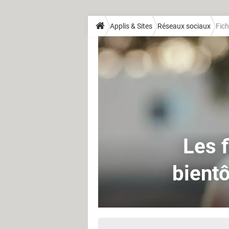
Applis & Sites
Réseaux sociaux
Fic
Les f
bientô