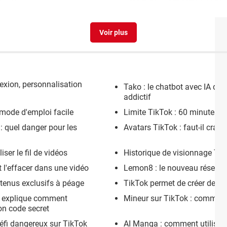
TikTok
Sms tiktok verification code
[
exion, personnalisation
Tako : le chatbot avec IA de 
addictif
 mode d'emploi facile
Limite TikTok : 60 minutes m
: quel danger pour les
Avatars TikTok : faut-il crain
ser le fil de vidéos
Historique de visionnage TikT
l'effacer dans une vidéo
Lemon8 : le nouveau réseau s
tenus exclusifs à péage
TikTok permet de créer des a
ok explique comment
Mineur sur TikTok : comment
on code secret
défi dangereux sur TikTok
AI Manga : comment utiliser l