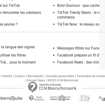
el sur TikTok
Bold Glamour : que cache le 
 rémunérer les créateurs
TikTok Trendy Beats : le rése
commerce
es jeunes ?
TikTok Now : le réseau socia
 la langue des signes
Messages filtrés sur Facebo
iliser les filtres
Facebook prépare un fil d'act
ikTok… pour le moment
Facebook Reels : des mini v
Publicité
Contact
Recrutement
Données personnelles
Paramétrer les cookie
Groupe Figaro
©2025 CCM Benchmark