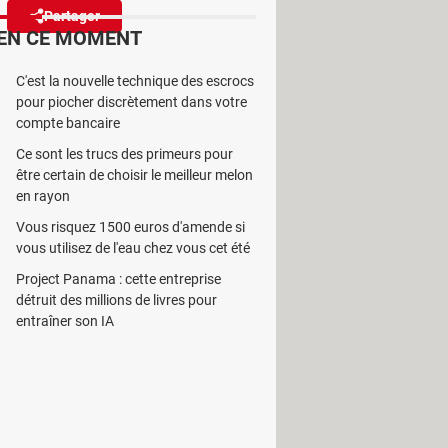
Partager
Réagir
(2)
EN CE MOMENT
C'est la nouvelle technique des escrocs
cifs pour certains utilisateurs.
pour piocher discrètement dans votre
 mentale.
compte bancaire
Ce sont les trucs des primeurs pour
être certain de choisir le meilleur melon
en rayon
Vous risquez 1500 euros d'amende si
 de leur ADN. Ajout d'oreilles de
vous utilisez de l'eau chez vous cet été
pour tous les goûts ! Ils ont été
Project Panama : cette entreprise
: ils sont de plus en plus réalistes.
détruit des millions de livres pour
eunes.
entraîner son IA
té et des relations des adolescents.
ce. Aussi, le réseau social a décidé
– tant pis pour les autres
me le filtre
Bold Glamour
par