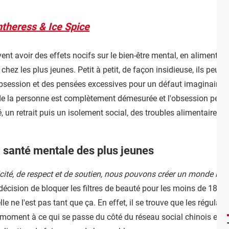
antheress & Ice Spice
ent avoir des effets nocifs sur le bien-être mental, en alimentan
hez les plus jeunes. Petit à petit, de façon insidieuse, ils peuve
bsession et des pensées excessives pour un défaut imaginaire o
de la personne est complètement démesurée et l'obsession peut p
té, un retrait puis un isolement social, des troubles alimentaires 
la santé mentale des plus jeunes
icité, de respect et de soutien, nous pouvons créer un monde nu
a décision de bloquer les filtres de beauté pour les moins de 18 a
lle ne l'est pas tant que ça. En effet, il se trouve que les régul
 moment à ce qui se passe du côté du réseau social chinois en c