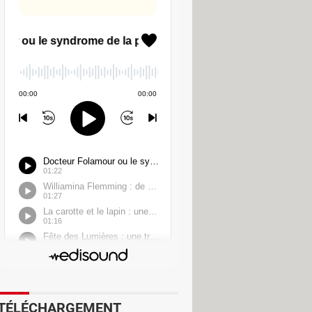
t les complexes physiques et le
nt aller jusqu'à engendrer de la
u une légère imperfection sur son
arfois durer plusieurs heures par
et obsessionnels, voire une
mérique où chacun se sent habilité à
ns peut sembler très généreuse de la
ateurs du Royaume-Uni et de l'Union
e qui concerne la protection des
TÉLÉCHARGEMENT