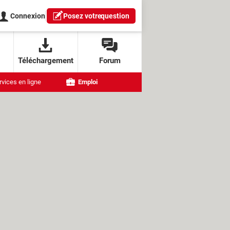
Connexion
Posez votre
question
Téléchargement
Forum
rvices en ligne
Emploi