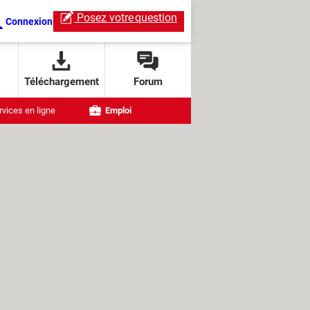
Posez votre
question
Connexion
Téléchargement
Forum
rvices en ligne
Emploi