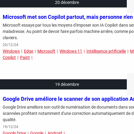
20 décembre
Microsoft met son Copilot partout, mais personne n'en
Microsoft essaye par tous les moyens d'imposer son IA Copilot dans ses
maladresse. Au point de devoir faire parfois machine arrière, comme pou
claviers.
20/12/24
Windows
Edge
Microsoft
Windows 11
Intelligence artificielle
M
Copilot
Paint
19 décembre
Google Drive améliore le scanner de son application A
Google Drive améliore son outil de numérisation de documents dans so
scannées profitent notamment d'une correction automatiquement de déf
qualité.
19/12/24
Google Drive
Google
Android