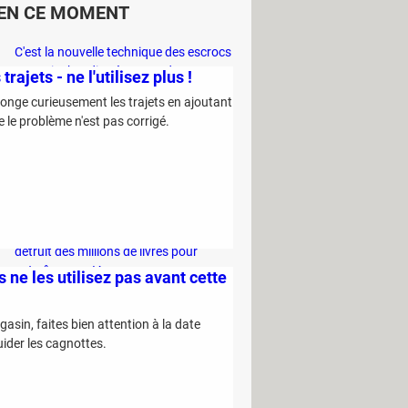
EN CE MOMENT
C'est la nouvelle technique des escrocs
pour piocher discrètement dans votre
ajets - ne l'utilisez plus !
compte bancaire
longe curieusement les trajets en ajoutant
Ce sont les trucs des primeurs pour
ue le problème n'est pas corrigé.
être certain de choisir le meilleur melon
en rayon
Vous risquez 1500 euros d'amende si
vous utilisez de l'eau chez vous cet été
Project Panama : cette entreprise
détruit des millions de livres pour
entraîner son IA
s ne les utilisez pas avant cette
asin, faites bien attention à la date
uider les cagnottes.