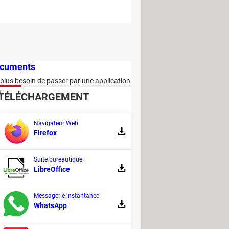
ocuments
plus besoin de passer par une application
s.
TÉLÉCHARGEMENT
Navigateur Web
Firefox
Suite bureautique
LibreOffice
Messagerie instantanée
s - les ados en raffolent
WhatsApp
 de gestion de la vie scolaire. Avec son