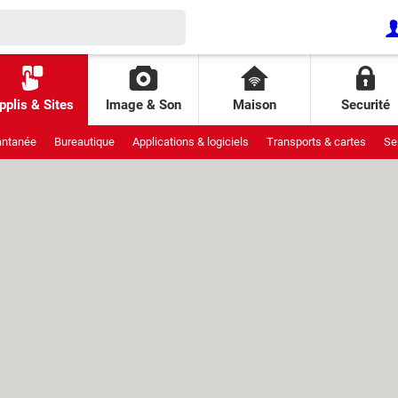
pplis & Sites
Image & Son
Maison
Securité
antanée
Bureautique
Applications & logiciels
Transports & cartes
Se