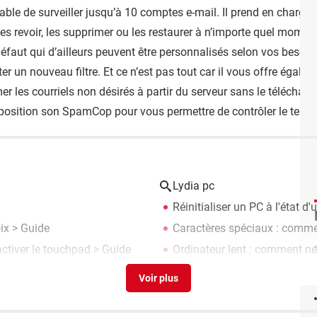
able de surveiller jusqu’à 10 comptes e-mail. Il prend en charge
es revoir, les supprimer ou les restaurer à n’importe quel moment
défaut qui d’ailleurs peuvent être personnalisés selon vos besoins. 
er un nouveau filtre. Et ce n’est pas tout car il vous offre égale
er les courriels non désirés à partir du serveur sans le télécharg
position son SpamCop pour vous permettre de contrôler le temp
Lydia pc
Réinitialiser un PC à l'état d'
ix
> Guide
Caractères spéciaux : comm
ctiver le touchpad
> Guide
Ordinateur lent : comment ne
Guide