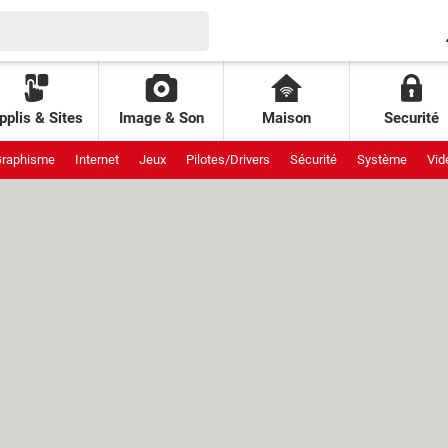
pplis & Sites
Image & Son
Maison
Securité
raphisme
Internet
Jeux
Pilotes/Drivers
Sécurité
Système
Vid