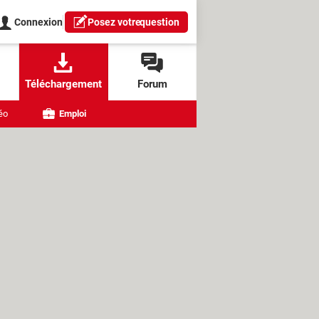
Connexion
Posez votre
question
Téléchargement
Forum
éo
Emploi