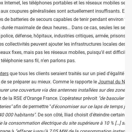
ox Internet, les téléphones portables et les réseaux mobiles seron
aux coupures généralisées sont actuellement insuffisants. En eff
 de batteries de secours capables de tenir pendant environ tren
 durée maximale de deux heures… Dans ce cas, seules les sectio
police, défense, hôpitaux, industries critiques, armée, prisons..
s collectivités peuvent ajouter les infrastructures locales des op
seaux fixes, mais pas les réseaux mobiles, puisqu'il est difficile 
téléphonie sans fil, n'en parlons pas.
ters
que tous les clients seraient traités sur un pied d'égalité e
t de se préparer au mieux. Comme le rapporte le
Journal du Net
,
surer une couverture via des antennes installées sur des zones a
t de la RSE d'Orange France. L'opérateur prévoit
"de basculer une
teries"
afin de permettre "
d'économiser sur ce laps de temps jus
40 000 habitants"
. De son côté, Iliad choisit d'éteindre certaine
 de la consommation électrique du site supérieure à 10 % […] sans
engage à
"effacer jusqu'à 7,05 MW de la consommation instantané