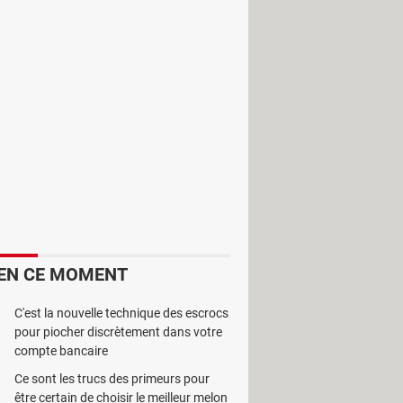
e cela "
dépendra largement des
apporte
Les Échos
.
ant une durée maximale de deux
sant la consommation instantanée du
 que des régions entières ou même
 va fortement impacter Internet, la
cette situation inédite, comme en
u mieux la situation, et qu'
Europe 1
EN CE MOMENT
C'est la nouvelle technique des escrocs
pour piocher discrètement dans votre
compte bancaire
Ce sont les trucs des primeurs pour
être certain de choisir le meilleur melon