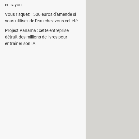
en rayon
Vous risquez 1500 euros d'amende si
vous utilisez de l'eau chez vous cet été
Project Panama : cette entreprise
détruit des millions de livres pour
entraîner son IA
n plus plausible. Comme le souligne
rainera des interruptions de
n cuivre, avec prise téléphonique
ixe traditionnelle sera encore capable
teries capables de l'alimenter
es passifs "à l'ancienne",
s, la plupart des modèles actuels