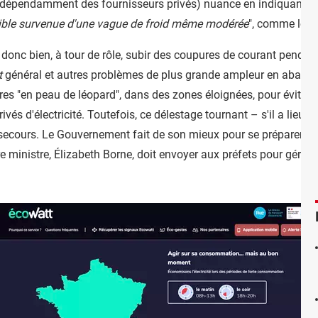
, indépendamment des fournisseurs privés) nuance en indiquant qu
sible survenue d'une vague de froid même modérée
", comme le r
t donc bien, à tour de rôle, subir des coupures de courant pend
t
général et autres problèmes de plus grande ampleur en abais
res "en peau de léopard", dans des zones éloignées, pour éviter
és d'électricité. Toutefois, ce délestage tournant – s'il a lieu –
 secours. Le Gouvernement fait de son mieux pour se préparer ç 
e ministre,
É
lizabeth Borne, doit envoyer aux préfets pour gérer a