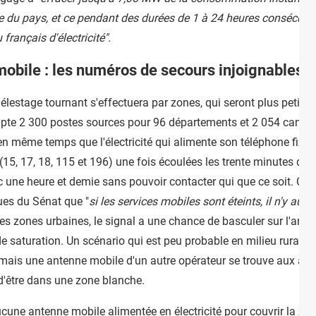
le du pays, et ce pendant des durées de 1 à 24 heures consécuti
 français d'électricité".
mobile : les numéros de secours injoignables
 délestage tournant s'effectuera par zones, qui seront plus petite
mpte 2 300 postes sources pour 96 départements et 2 054 cantons
n même temps que l'électricité qui alimente son téléphone fixe, 
5, 17, 18, 115 et 196) une fois écoulées les trente minutes de ré
 une heure et demie sans pouvoir contacter qui que ce soit. Oran
es du Sénat que "
si les services mobiles sont éteints, il n'y a
les zones urbaines, le signal a une chance de basculer sur l'ante
 saturation. Un scénario qui est peu probable en milieu rural, du 
mais une antenne mobile d'un autre opérateur se trouve aux alent
 d'être dans une zone blanche.
t aucune antenne mobile alimentée en électricité pour couvrir la zo