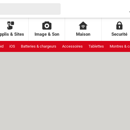
pplis & Sites
Image & Son
Maison
Securité
id
iOS
Batteries & chargeurs
Accessoires
Tablettes
Montres & c