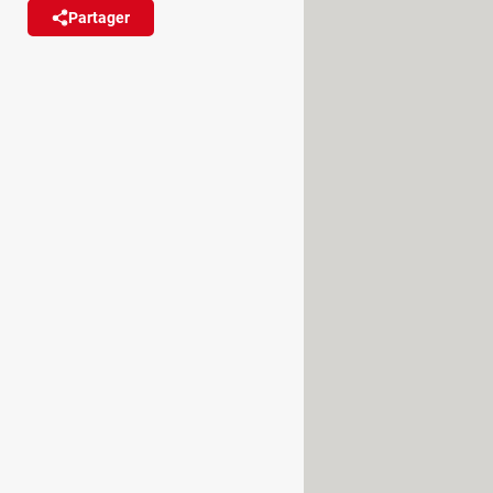
Partager
Réagir
r soulager le réseau
 téléphonie mobile et Internet.
it son grand retour, avec un
articulièrement rude cette année.
 des prix du gaz, du pétrole et de
bles et l'arrêt de vingt-six réacteurs
e que la France subisse des coupures
e 1978. Des délestages ponctuels et
t d'électricité, l'opérateur public