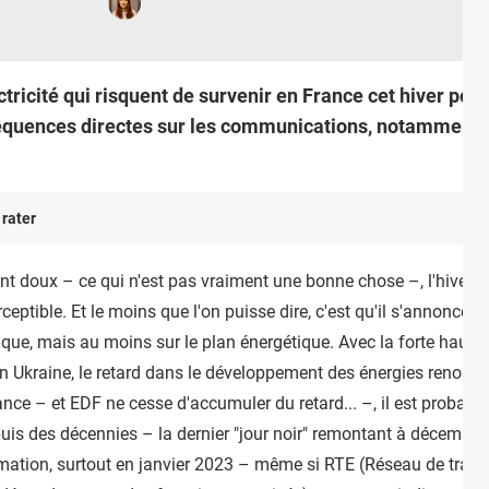
tricité qui risquent de survenir en France cet hiver pou
équences directes sur les communications, notamment la
 rater
 doux – ce qui n'est pas vraiment une bonne chose –, l'hiver fa
ptible. Et le moins que l'on puisse dire, c'est qu'il s'annonce p
ique, mais au moins sur le plan énergétique. Avec la forte hausse
 en Ukraine, le retard dans le développement des énergies renouvela
ce – et EDF ne cesse d'accumuler du retard... –, il est probabl
puis des décennies – la dernier "jour noir" remontant à décembr
ation, surtout en janvier 2023 – même si RTE (Réseau de transpor