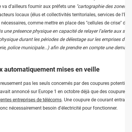
 va d'ailleurs fournir aux préfets une
"cartographie des zones qu
acteurs locaux (élus et collectivités territoriales, services de l'É
s nécessaires, comme mettre en place des "cellules de crise" dan
is
une présence physique en capacité de relayer l'alerte aux serv
physique durant les périodes de délestage sur les emprises de se
erie, police municipale...) afin de prendre en compte une deman
ox automatiquement mises en veille
eusement pas les seuls concernés par des coupures potentielles.
 avait annoncé sur Europe 1 en octobre déjà que des coupures Int
érentes entreprises de télécoms
. Une coupure de courant entraine
 donc nécessairement besoin d'électricité pour fonctionner.