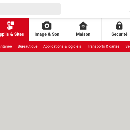
pplis & Sites
Image & Son
Maison
Securité
antanée
Bureautique
Applications & logiciels
Transports & cartes
Se