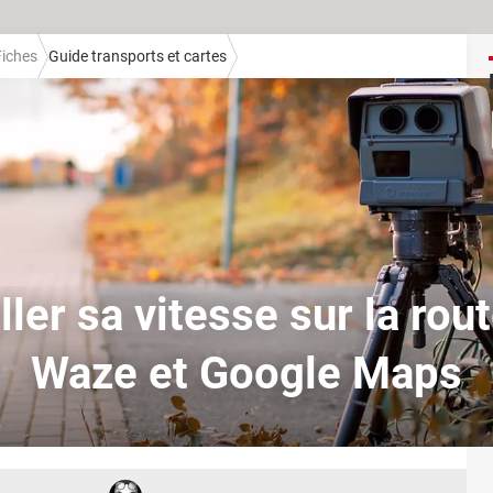
Fiches
Guide transports et cartes
ller sa vitesse sur la rou
Waze et Google Maps