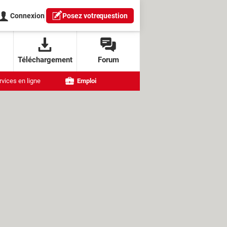
Connexion
Posez votre
question
Téléchargement
Forum
rvices en ligne
Emploi