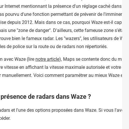
 sur Internet mentionnant la présence d'un réglage caché dans l'
as pourvu d'une fonction permettant de prévenir de l'imminence d'
nçaise depuis 2012. Mais dans ce cas, pourquoi Waze est-il capab
mais une "zone de danger". D'ailleurs, cette fameuse zone s'étale
 trouve bien le fameux radar. Les "wazers", les utilisateurs de W
s de police sur la route ou de radars non répertoriés.
on avec Waze (lire
notre article
), Maps se contente donc du minim
e vitesse en affichant la vitesse maximale autorisée et votre allur
tiver manuellement. Voici comment paramétrer au mieux Waze et 
 présence de radars dans Waze ?
dars et l'une des options proposées dans Waze. Si vous l'avez d
céder.