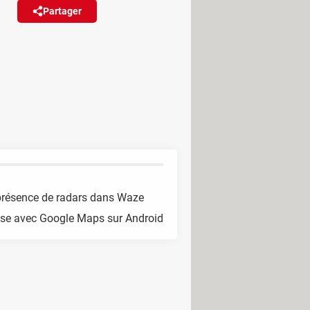
Partager
Réagir
 ou demandez un petit coup de
ions de vitesse.
a présence de radars dans Waze
tesse avec Google Maps sur Android
 en infraction. Waze se montre
 Android, propose non seulement de
ne fonction absente de
Google Maps