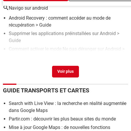
Navigo sur android
Android Recovery : comment accéder au mode de
récupération
> Guide
Supprimer les applications préinstallées sur Android
>
Guide
Comment activer le mode Ne pas déranger sur Android
>
Guide
Carte navigo étudiant
> Accueil - Transports & Cartes
Android Switch : migrer des données entre deux
smartphones sera bientôt beaucoup plus simple avec
cette nouvelle fonction
> Accueil - Android
GUIDE TRANSPORTS ET CARTES
Search with Live View : la recherche en réalité augmentée
dans Google Maps
Partir.com : découvrir les plus beaux sites du monde
Mise à jour Google Maps : de nouvelles fonctions