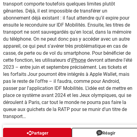
transport comporte toutefois quelques limites plutôt
gênantes. Déjà, il est impossible de transférer un
abonnement déjà existant : il faut attendre qu'il expire pour
ensuite le reconduire sur IDF Mobilités. Ensuite, les titres de
transport ne sont sauvegardés qu'en local, dans la mémoire
du téléphone. On ne peut donc pas y accéder avec un autre
appareil, ce qui peut s'avérer très problématique en cas de
casse, de perte ou de vol du smartphone. Pour bénéficier de
cette fonction, les utilisateurs d'
iPhone
devront attendre l'été
2023 – entre juin et septembre précisément. Les tickets et
les forfaits Jour pourront être intégrés à Apple Wallet, mais
pas le reste de l'offre – il faudra, comme pour Android,
passer par l'application IDF Mobilités. L'idée est de mettre en
place ce système avant 2024 et les Jeux olympiques, qui se
déroulent à Paris, car tout le monde ne pourra pas faire la
queue aux guichets de la RATP pour se munir d'un titre de
transport…
AUTOUR DU MÊME SUJET
Partager
Réagir