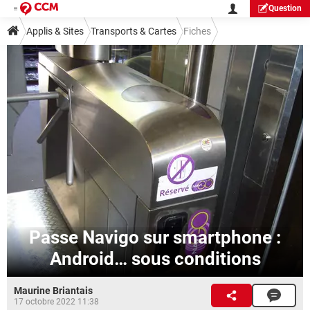
Question
Applis & Sites
Transports & Cartes
Fiches
Guide transports et cartes
Passe Navigo sur smartphone :
Android… sous conditions
Maurine Briantais
17 octobre 2022 11:38