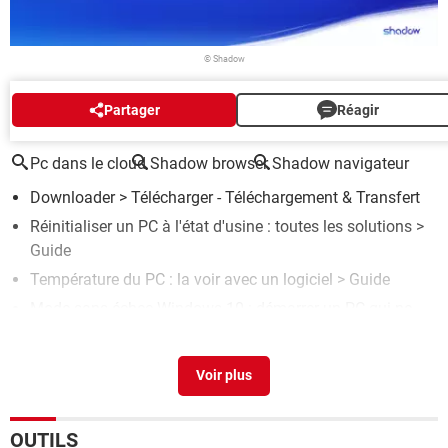
© Shadow
AUTOUR DU MÊME SUJET
Partager
Réagir
Pc dans le cloud
Shadow browser
Shadow navigateur
Downloader
> Télécharger - Téléchargement & Transfert
Réinitialiser un PC à l'état d'usine : toutes les solutions
>
Guide
Température du PC : la voir avec un logiciel
> Guide
Mode sans échec Windows 10 : démarrer un PC qui ne
veut plus
> Guide
Double écran : comment le paramétrer sur un PC
> Guide
OUTILS