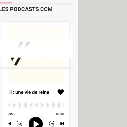
LES PODCASTS CCM
lus
[résolu] >
Forum Samsung
- Nettoyage
- Navigateurs
pide qui respecte votre vie privée