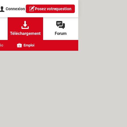
Connexion
Posez votre
question
Téléchargement
Forum
éo
Emploi