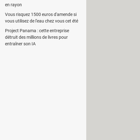
en rayon
Vous risquez 1500 euros d'amende si
vous utilisez de l'eau chez vous cet été
données RSS. Elle permet à un site
Project Panama : cette entreprise
enu.
détruit des millions de livres pour
ion hors ligne ultérieure. Il
entraîner son IA
lash avant leur apparition à l'écran.
space sur la mémoire de l'ordinateur.