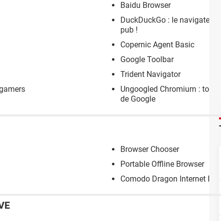
Baidu Browser
DuckDuckGo : le navigateur q
pub !
Copernic Agent Basic
Google Toolbar
Trident Navigator
s gamers
Ungoogled Chromium : tout le
de Google
Browser Chooser
Portable Offline Browser
Comodo Dragon Internet Bro
VE