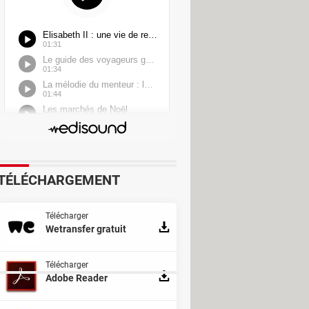
ui protège des traqueurs et de la
 plaisir de Chrome sans le pistage
TÉLÉCHARGEMENT
Télécharger
Wetransfer gratuit
wser
Télécharger
Adobe Reader