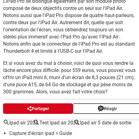
L'iPad Pro se distingue également par son module photo
composé de deux objectifs contre un seul sur l'iPad Air.
Notons aussi que l'iPad Pro dispose de quatre haut-parleurs,
contre deux pur l'iPad Air. Autrement dit, quelle que soit
l'orientation de l'écran, vous obtiendrez toujours un son
stéréo plus immersif avec l'Pad Pro qu'avec l'iPad Air..
Notons enfin que le connecteur de l'iPad Pro est au standard
Thunderbolt 4 et limité à l'USB-C sur l'iPad Air.
Et si vous avez du mal à choisir, voici de quoi vous rendre la
tâche encore plus difficile: pour 559 euros, vous pouvez vous
offrir un iPad mini 6, muni d'un écran de 8,3 pouces (21 cm),
d'une puce A15, de 64 Go de stockage et qui pèse moins de
300 grammes. Alors, vous avez fait votre choix?
AUTOUR DU MÊME SUJET
Partager
Réagir
Ipad air 2022
Test ipad air 2022
Ipad air 5 date de sortie
Capture d'écran ipad
> Guide