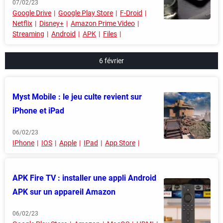
07/02/23
Google Drive
Google Play Store
F-Droid
Netflix
Disney+
Amazon Prime Video
Streaming
Android
APK
Files
6 février
Myst Mobile : le jeu culte revient sur
iPhone et iPad
06/02/23
IPhone
IOS
Apple
IPad
App Store
APK Fire TV : installer une appli Android
APK sur un appareil Amazon
06/02/23