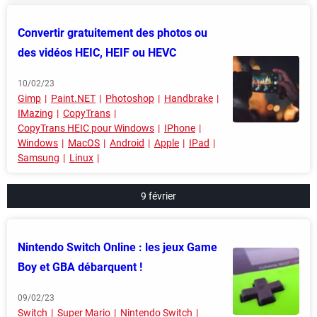
Convertir gratuitement des photos ou
des vidéos HEIC, HEIF ou HEVC
10/02/23
Gimp
Paint.NET
Photoshop
Handbrake
IMazing
CopyTrans
CopyTrans HEIC pour Windows
IPhone
Windows
MacOS
Android
Apple
IPad
Samsung
Linux
9 février
Nintendo Switch Online : les jeux Game
Boy et GBA débarquent !
09/02/23
Switch
Super Mario
Nintendo Switch