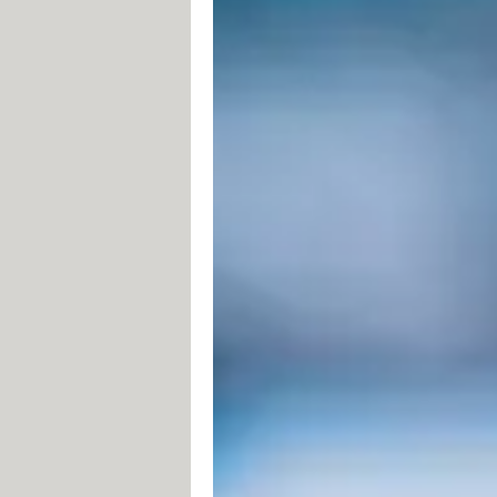
Dpstreams.org
Enstream.rip
Fifostream.rip
Filmoflix.biz
Filmstreaming3.com
Filmstreaming3.tv
Filmvf-streaming.net
Frenchstream.info
French-stream.watch
Hdssfilm.com
Hdstream.cool
Juststream.org
Lesseriestreaming.live
Megastream.bz