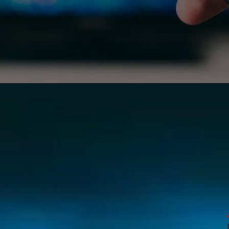
 les FAI vont bloquer 50 sites pira
e le piratage. Suite à une décision du tribunal judiciaire
s vont bloquer plus de 50 sites de streaming illégal. D'a
 rater