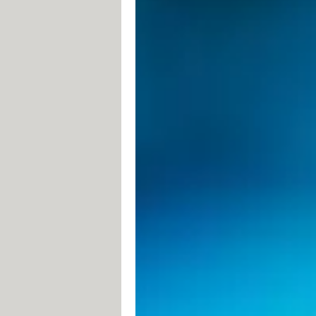
Le moins que l'on puisse dire, c'est 
numérique, qui a pris le relais de l'
(Conseil supérieur de l'audiovisuel)
protégés par des droits d'auteur ou d
parfaitement illégale qui concerne s
radicales (voir
notre article
), l'organ
et des séries diffusés par des platef