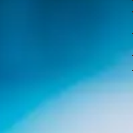
qu'on ne chôme pas à l'
Arcom
! L'Autorité de régulation de la co
Hadopi (Haute Autorité pour la diffusion des œuvres et la protecti
 depuis le début 2022, semble bien décidé à en finir avec le pira
es droits de diffusion. Et après s'être attaqué il y a quelques sem
urtout la retransmission de rencontres sportives – en particulie
isation s'en prend aux sites pirates de streaming, qui permettent
ormes légales.