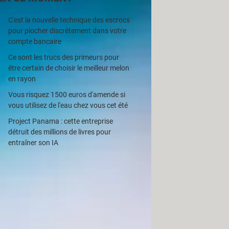
C'est la nouvelle technique des escrocs
mmunication audiovisuelle et
pour piocher discrètement dans votre
on des droits sur internet) et du CSA
compte bancaire
tage des œuvres et des contenus
Ce sont les trucs des primeurs pour
aines à l'
IPTV
, cette pratique
être certain de choisir le meilleur melon
r du foot – avec des mesures
en rayon
 de regarder sans payer des films et
Vous risquez 1500 euros d'amende si
vous utilisez de l'eau chez vous cet été
Project Panama : cette entreprise
détruit des millions de livres pour
entraîner son IA