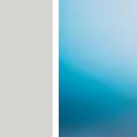
Selon
L'informé
, suite aux démarches
Internet français (
Bouygues Teleco
streaming
vidéo, ainsi qu'à certaine
incriminés :
1080pfr.xyz
1seriestreaming.net
33french-streaming.com
33seriesstreaming.cc
33seriestreaming.info
3seriestreaming.com
Cocostream.xyz
Cpasfini.net
Dbseries.net