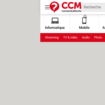
Informatique
Mobile
A
Streaming
TV & vidéo
Audio
Photo