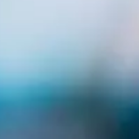
 de l'Arcom et à une décision du tribunal judiciaire de Paris, le
m
, Free, Orange et SFR) devront bloquer l'accès à une cinquantai
s plateformes associées – essentiellement des services d'hébergem