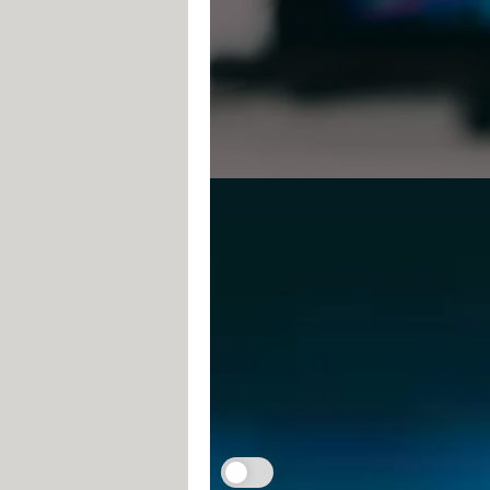
Streaming illégal :
Félix Marciano
10 février 2023 17:26
L'Arcom intensifie sa lutte contr
d'accès à Internet (FAI) françai
Je m'abonne aux Infos à ne pas