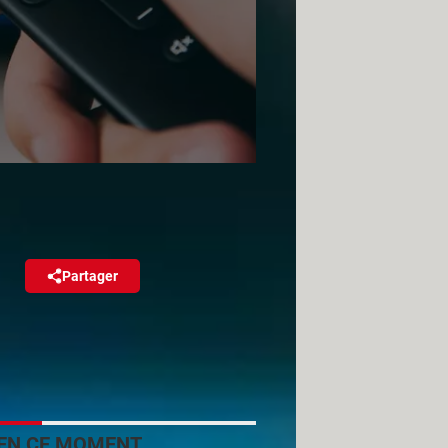
tes en France
Partager
Réagir
 de Paris, les fournisseurs
utres pourraient suivre…
EN CE MOMENT