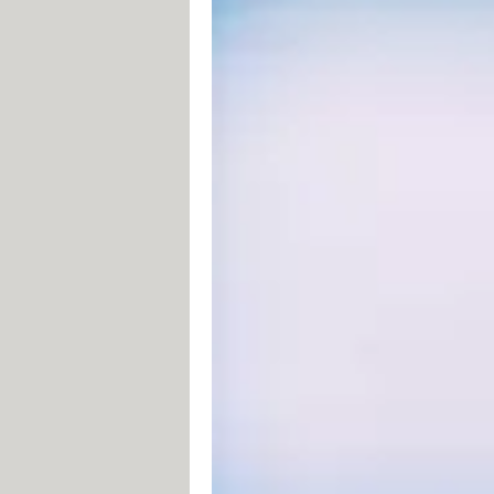
Monflix.org
Monstream.org
Ouicbien.com
Papaflix.cam
Papstream.club
Seriecenter.co
Seriesite.org
Series-streamings.net
Seriestream.fun
Servicepourvous.rip
Streamdeouf.biz
Streamees.rip
Streamify.cool