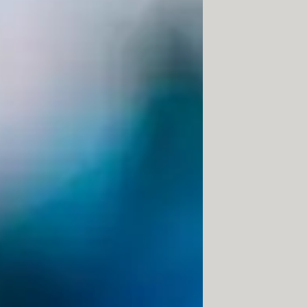
s principaux fournisseurs d'accès à
ne de sites proposant illégalement du
ent. Voici la liste des sites