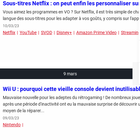
Sous-titres Netflix : on peut enfin les personnaliser sur
Vous aimez les programmes en VO ? Sur Netflix, il est très simple de change
langue des sous-titres pour les adapter à vos goûts, y compris sur l'appl
10/03/23
Netflix
YouTube
SVOD
Disney+
Amazon Prime Video
Streamin
9 mars
Wii U : pourquoi cette vieille console devient inutilisab
Mauvaise nouvelle pour les adeptes du rétrogaming ! De nombreux joueu
après une période d'inactivité ont eu la mauvaise surprise de découvrir un
moyen de la réparer...
09/03/23
Nintendo