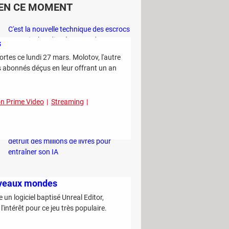
EN CE MOMENT
C'est la nouvelle technique des escrocs
pour piocher discrètement dans votre
s
compte bancaire
portes ce lundi 27 mars. Molotov, l'autre
Ce sont les trucs des primeurs pour
es abonnés déçus en leur offrant un an
être certain de choisir le meilleur melon
en rayon
 Prime Video
Streaming
Vous risquez 1500 euros d'amende si
vous utilisez de l'eau chez vous cet été
Project Panama : cette entreprise
détruit des millions de livres pour
entraîner son IA
ouveaux mondes
 un logiciel baptisé Unreal Editor,
'intérêt pour ce jeu très populaire.