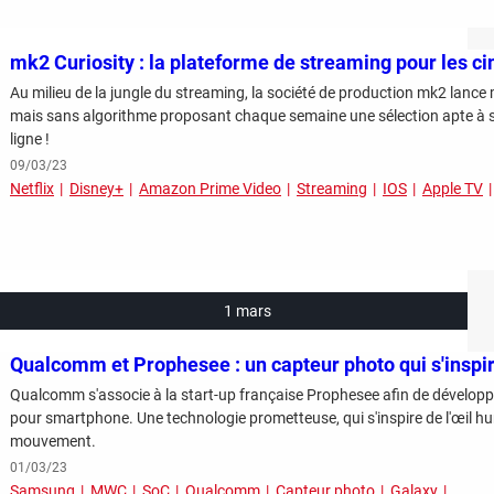
mk2 Curiosity : la plateforme de streaming pour les ci
Au milieu de la jungle du streaming, la société de production mk2 lance
mais sans algorithme proposant chaque semaine une sélection apte à séd
ligne !
09/03/23
Netflix
Disney+
Amazon Prime Video
Streaming
IOS
Apple TV
1 mars
Qualcomm et Prophesee : un capteur photo qui s'inspir
Qualcomm s'associe à la start-up française Prophesee afin de dévelop
pour smartphone. Une technologie prometteuse, qui s'inspire de l'œil h
mouvement.
01/03/23
Samsung
MWC
SoC
Qualcomm
Capteur photo
Galaxy