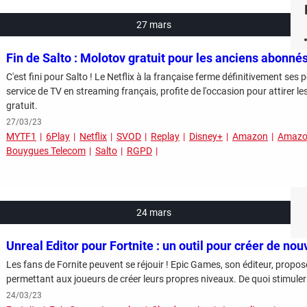
27 mars
Fin de Salto : Molotov gratuit pour les anciens abonné
C'est fini pour Salto ! Le Netflix à la française ferme définitivement ses 
service de TV en streaming français, profite de l'occasion pour attirer l
gratuit.
27/03/23
MYTF1
6Play
Netflix
SVOD
Replay
Disney+
Amazon
Amazon
Bouygues Telecom
Salto
RGPD
24 mars
Unreal Editor pour Fortnite : un outil pour créer de n
Les fans de Fornite peuvent se réjouir ! Epic Games, son éditeur, propose
permettant aux joueurs de créer leurs propres niveaux. De quoi stimuler l
24/03/23