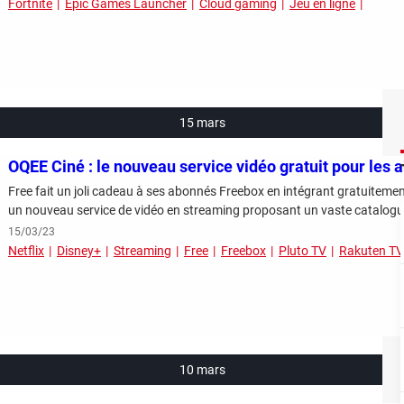
Fortnite
Epic Games Launcher
Cloud gaming
Jeu en ligne
15 mars
OQEE Ciné : le nouveau service vidéo gratuit pour les
Free fait un joli cadeau à ses abonnés Freebox en intégrant gratuiteme
un nouveau service de vidéo en streaming proposant un vaste catalogue 
15/03/23
Netflix
Disney+
Streaming
Free
Freebox
Pluto TV
Rakuten TV
10 mars