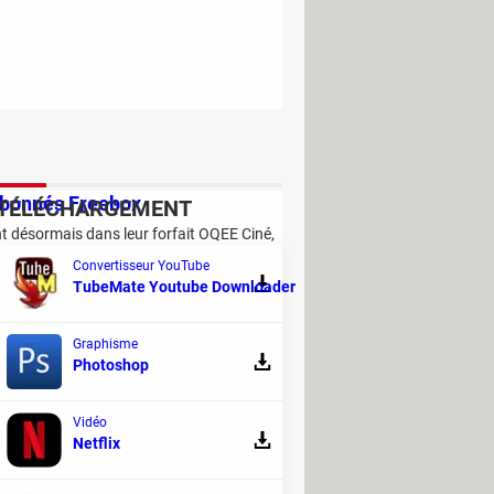
 abonnés Freebox
TÉLÉCHARGEMENT
nt désormais dans leur forfait OQEE Ciné,
de films et de séries.
Convertisseur YouTube
TubeMate Youtube Downloader
Graphisme
Photoshop
Vidéo
Netflix