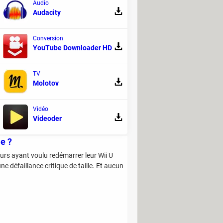
Audio
 l'appli TV
Audacity
r la police, la taille, la couleur et la
ication TV.
Conversion
YouTube Downloader HD
g
IOS
Contrôle parental
Apple TV
TV
Molotov
Vidéo
Videoder
le ?
rs ayant voulu redémarrer leur Wii U
e défaillance critique de taille. Et aucun