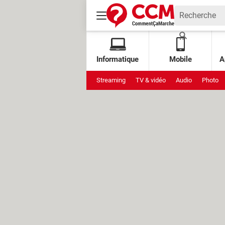
Informatique
Mobile
A
Streaming
TV & vidéo
Audio
Photo