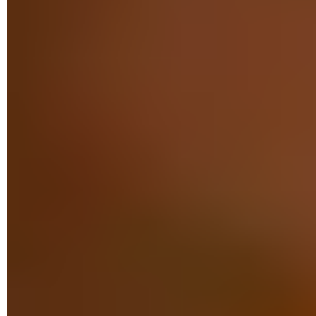
boutique – le store – de Google est pratique et bien
achalandée. Et, à l'instar de l'
App Store
d'Apple, le Play Store
offre une certaine protection en évitant autant que possible
les applis infectées par des malwares. mais vous pouvez
parfaitement de vous passer de cette voie officielle en
utilisant des APK récupérées sur Internet ou sur d'autres
boutiques.
Les fichiers APK (pour
Android
Package Kit ou paquet
Android en français) sont des dossiers compressés
contenant les fichiers d'installation des applications conçues
pour Android et tous les éléments nécessaires à leur
fonctionnement. Lorsque vous téléchargez une application
depuis la boutique d'applis de
Google
, c'est en réalité un
fichier APK que vous rapatriez. Néanmoins, c'est l'appli
PlayStore qui se charge de les décompresser et de procéder
automatiquement à l'installation sans autre intervention de
votre part.
Vous pouvez vous-même télécharger et installer des