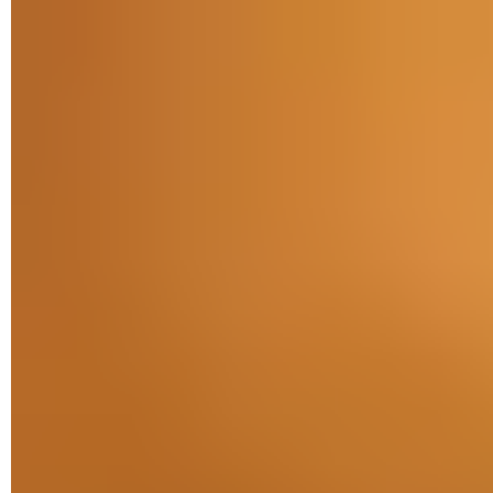
compris celles qui ne sont pas susceptibles de fonctionner
avec votre mobile selon son modèle et la version du
système embarquée. Inutile de rapatrier une appli conçue
pour Android 11 lorsque votre mobile stagne à la version
8 ou 9.
Les autorisations demandées
. À moins que vous ne
téléchargiez la mise à jour d'une application que vous
connaissez déjà, méfiez-vous des applis qui demandent
accès à des données confidentielles. Si elles ne figurent
pas sur le catalogue officiel de Google, c'est peut-être
justement parce qu'elles laissent fuiter (volontairement ou
non) des données personnelles ou sensibles. À télécharger
à vos risques et périls donc.
Les commentaires
. Lorsqu'ils sont disponibles (souvent
en anglais cependant), n'hésitez pas à lire les
commentaires postés par ceux qui ont déjà installé et
utilisé l'appli que vous souhaitez. Vous vous éviterez peut-
être quelques déconvenues.