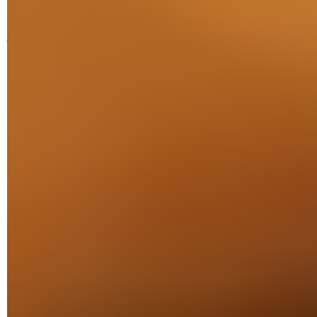
À noter également : les applis que vous installez en
téléchargeant leurs fichiers APK ne profitent pas de mises à
jour automatiques. Il vous faudra donc surveiller
régulièrement sur le site depuis lequel vous l'avez récupérée
pour vérifier la présence d'une éventuelle nouvelle version.
Cependant, les sites comme
F-Droid
, APKMirror ou APKPure
disposent eux aussi de leur propre appli pour télécharger,
installer et suivre les mises à jour des applis que vous
télécharger.
Comment autoriser l'utilisation d'un fichier
APK ?
Avant de pouvoir installer sur votre mobile ou votre tablette
Android une appli qui ne figure pas dans le Play Store, il est
nécessaire de configurer le système. Par mesure de sécurité,
les éléments ne provenant pas de la boutique officielle de
Google ne sont en effet pas autorisés.
Accédez aux paramètres d'Android puis aux options de