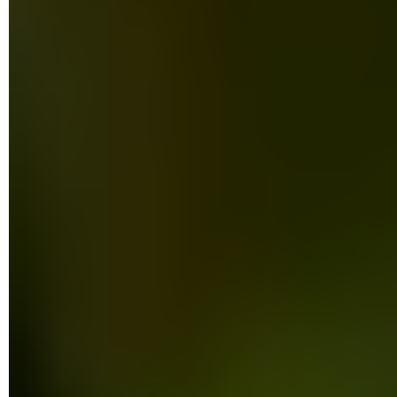
Votre mobile est maintenant prêt à accueillir les fichiers
APK que vous allez télécharger.
Comment installer une appli depuis son
APK ?
Puisque votre appareil mobile est à présent configuré pour
recevoir des applis ne provenant pas du Play Store, il ne
reste plus qu'à en installer.
Lancez le navigateur Google Chrome sur votre mobile et
rendez-vous sur l'un des sites qui permet de télécharger
des APK comme
APKMirror
par exemple. Recherchez
l'appli convoitée puis téléchargez-la.