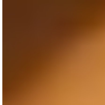
applications qui ne figurent pas dans le catalogue du géant
américain. Les raisons de leur absence peuvent varier : la
dernière mise à jour remonte à trop longtemps ; la sécurité
des données n'est pas assez bien assurée ; les conditions
d'utilisation entrent en conflit avec celles de Google, etc.
Mais il peut aussi s'agir d'application encore en phase de
test (version béta) ou de mises à jour non encore déployées
officiellement.
Pour vous procurer ces fichiers APK, plusieurs sources sont à
votre disposition. Nous vous recommandons ainsi
APKMirror
,
F-Droid
,
APKPure
, ou encore
APKs
.