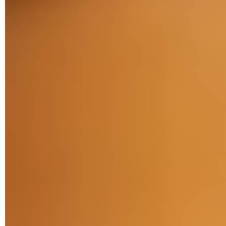
Cependant, quel que soit le site que vous retenez pour
dénicher l'appli que vous recherchez, gardez à l'esprit que
l'installation n'est pas sans risque. En effet, ces fichiers en
accès libre ne sont pas surveillés par Google et son système
de sécurité Play Protect. Ils peuvent ainsi contenir des virus
et autres logiciels indésirables vous abreuvant de publicités,
par exemple. Aussi, avant de télécharger le moindre fichier
APK, plusieurs éléments sont à vérifier.
La version d'Android minimale
. Contrairement au Play
Store, toutes sortes d'applis sont proposées sous d'APK. Y