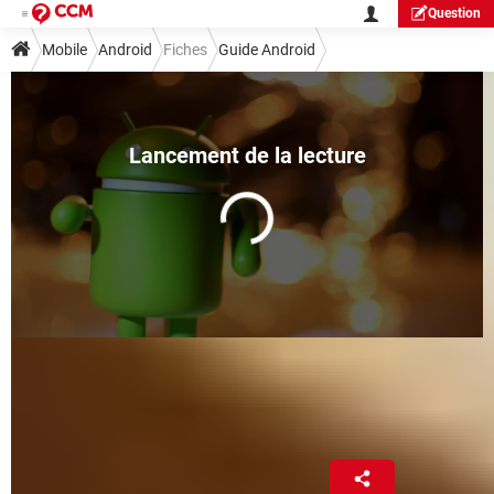
Question
Mobile
Android
Fiches
Guide Android
APK : comment installer un
fichier APK sur Android
Fabrice Brochain
5 avril 2025 01:55