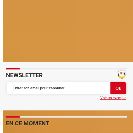
Agrandir écran Android : comment zoomer sur un
téléphone
Synchro Play Store : les mêmes applis sur plusieurs
appareils
Le Google Play Store améliore son système de notes
Cacher des applications sur un smartphone Android
Écrire à la main sur un smartphone Android
NEWSLETTER
Voir un exemple
EN CE MOMENT