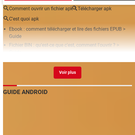
Comment ouvrir un fichier apk ?
Télécharger apk
C'est quoi apk
Ebook : comment télécharger et lire des fichiers EPUB
>
Guide
Fichier BIN : qu'est-ce que c'est, comment l'ouvrir ?
>
Guide
Fichier 7z : qu'est-ce que c'est, comment l'ouvrir
> Guide
Fichier DAT : qu'est-ce c'est, comment l'ouvrir ?
> Guide
Fichier docx, xlsx ou pptx : comment ouvrir un document
Office
> Guide
GUIDE ANDROID
Retrouver un mot de passe Wi-Fi sur Android
Sonnerie Android : mettre une musique en sonnerie
Transférer des photos d'un Android vers un PC ou un Mac
Télécharger des applis Android : les meilleures boutiques