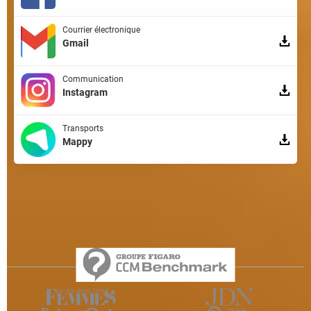
Courrier électronique
Gmail
Communication
Instagram
Transports
Mappy
Qui sommes-nous ?
L'équipe
Notre société
Publicité
Contact
Recrutement
Données personnelles
Paramétrer les cookies
Gérer Utiq
Charte
RSS
Mentions légales
Groupe Figaro
©2025 CCM Benchmark