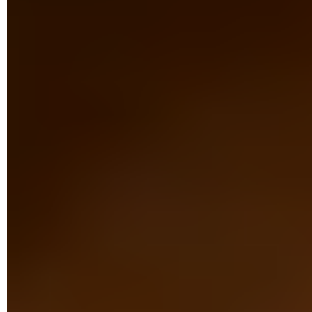
Une nouvelle fenêtre s'affiche. Elle présente une liste
d'applications installées sur le mobile ou la tablette,
susceptibles de rapatrier des applications ne provenant
pas du Play Store. Chrome, le navigateur de Google doit y
figurer. Appuyez sur
son icône
.