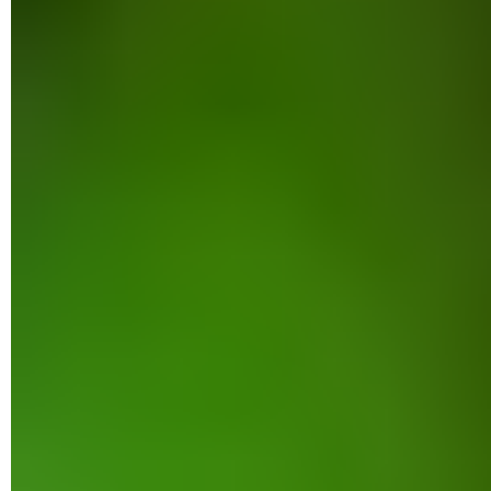
Une fois le téléchargement terminé, déroulez le
volet des
notifications
d'Android d'un glissement de doigt du haut
vers le bas de l'écran. Appuyez sur la
notification émanant
de Google Chrome
et portant une coche. Elle présente le
fichier téléchargé commençant par com. suivi du nom de
l'appli.