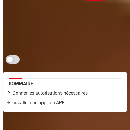
L'appli que vous recherchez ne figure pas ou plus
dans le Play Store de Google ? Vous pouvez la
dénicher ailleurs sur le Web et l'installer sur votre
téléphone ou votre tablette Android grâce à son
fichier APK. Une opération relativement simple.
Je m'abonne aux Infos à ne pas rater
SOMMAIRE
Donner les autorisations nécessaires
Installer une appli en APK
Il n'y a pas que le
Play Store
dans la vie pour trouver et
installer des applis sur un mobile Android ! Certes, la