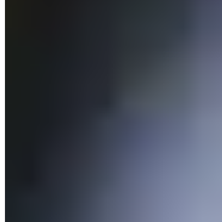
Dans la fenêtre
Créer une tâche
, entrez
explorer.exe
dans le
champ de texte
Ouvrir,
puis cliquez sur
OK
.