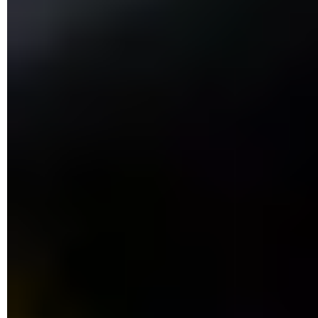
Depuis le menu d'exploration de gauche de l'éditeur de
registre, accédez à la clé suivante :
HKEY_CURRENT_USER\Software\Classes\Local
Settings\Software\Microsoft\Windows\CurrentVersion\Tra
yNotify
Dans la partie droite de la fenêtre, identifiez les valeurs
IconStreams
et
PastIconsStream
.