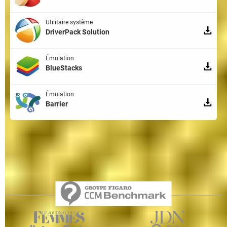
Utilitaire système
DriverPack Solution
Émulation
BlueStacks
Émulation
Barrier
Qui sommes-nous ?
L'équipe
Notre société
Publicité
Contact
Recrutement
Données personnelles
Paramétrer les cookies
Gérer Utiq
Charte
RSS
Mentions légales
Groupe Figaro
©2025 CCM Benchmark