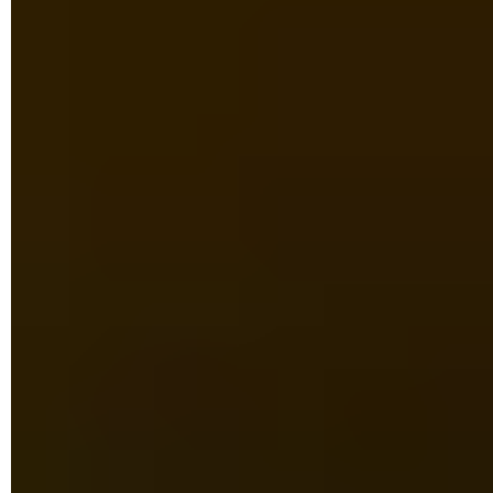
Dans la fenêtre suivante, vérifiez si l'interrupteur affiche
Activé ou Désactivé à la ligne
Volume
. S'il est indiqué
Désactivé,
cochez l'interrupteur pour passer en mode
Activé
et vérifiez si le bouton de volume s'affiche à
nouveau.