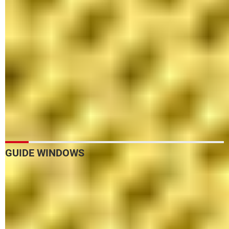
de Windows
Mode tablette de Windows : comment le désactiver
KB5013943 Windows 11 : une mise à jour qui plante les
PC
Windows 11 et AMD : des correctifs pour les processeurs
Fermer rapidement une application bloquée dans
Windows 11
Bug Windows Defender : une solution contre le
ralentissement
Bug Windows 11 : sihost.exe fait chuter les performances
GUIDE WINDOWS
Icônes Windows : comment les personnaliser facilement
Mélangeur de volume : contrôler tous les sons dans
Windows
Menu démarrer de Windows 10 disparu : comment le