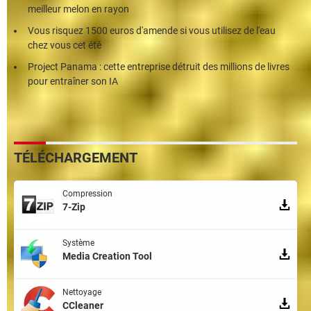
meilleur melon en rayon
Vous risquez 1500 euros d'amende si vous utilisez de l'eau
chez vous cet été
Project Panama : cette entreprise détruit des millions de livres
pour entraîner son IA
TÉLÉCHARGEMENT
Compression
7-Zip
Système
Media Creation Tool
Nettoyage
CCleaner