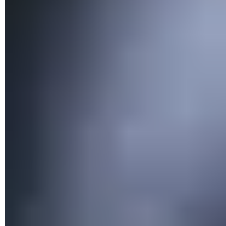
L'Explorateur Windows va être relancé et l'icône de volume
devrait normalement réapparaître dans la barre des tâches.
Comment afficher l'icône de volume via le
registre de Windows ?
Si la solution précédente n'a pas eu plus de succès, voici une
troisième méthode plus radicale utilisant l'éditeur de
registre
.