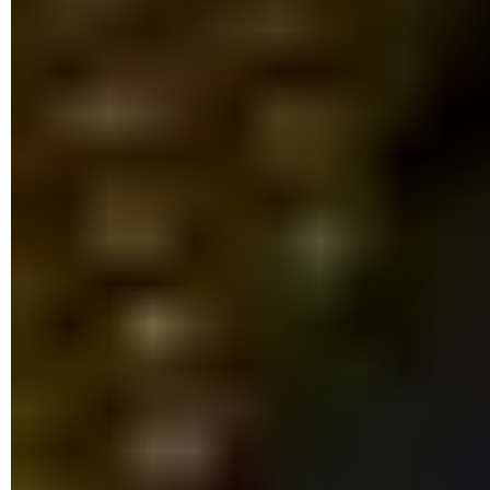
Faites un clic droit sur la ligne de l'Explorateur et cliquez
sur
Fin de tâche
dans le menu contextuel. La barre des
tâches et les icônes du bureau vont alors disparaître. Pas
d'inquiétude à avoir, c'est normal.