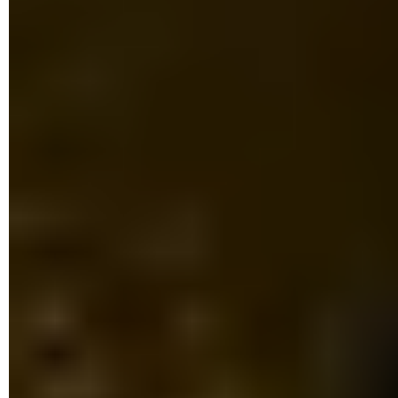
Dans l'onglet
Processus
, identifiez la ligne
Explorateur
Windows
(situé dans la partie
Processus Windows
ou
Application
s'il est actif).