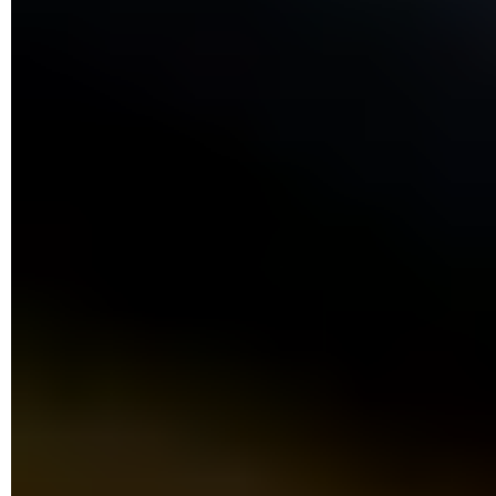
les Paramètres de Windows 10 ?
Il est possible que l'affichage de l'icône ait été désactivé par
erreur. Il convient de faire une vérification avant de tenter une
solution plus technique.
Ouvrez la rubrique
Paramètres
dans le menu
Démarrer.