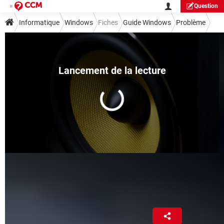
Question
Informatique
Windows
Fiches
Guide Windows
Problème
Icône de volume Windows
disparue : comment la retrouver
Benjamin Walewski
28 mars 2025 09:00