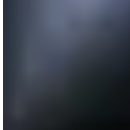
Attention, le registre de Windows est un élément sensible : ne
touchez à rien d'autre que ce que nous indiquons ici !
Pour ouvrir l'éditeur du registre, pressez les touches
Windows + R
pour accéder à la fenêtre
Exécuter
. Saisissez
la commande
regedit
puis cliquez sur
OK
.