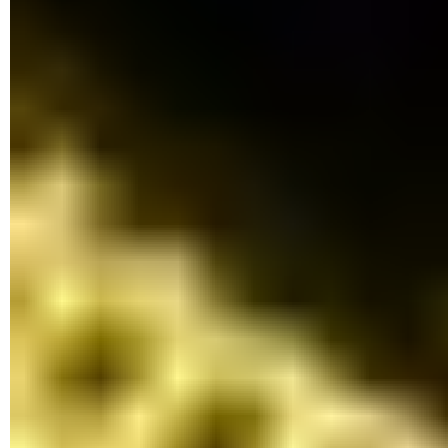
Supprimez ces valeurs en faisant un clic droit sur la ligne
et en cliquant sur
Supprimer
dans le menu contextuel.
Fermez l'éditeur de registre et redémarrez l'ordinateur.