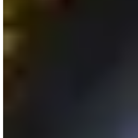
Ouvrez le menu
Fichier
, en haut
du Gestionnaire des
tâches, puis cliquez sur
Exécuter une nouvelle tâche
dans
le menu.