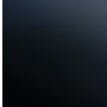
dans
barre des tâches
de Windows, pour vous permettre
d'ajuster facilement le niveau sonore ou de modifier les
paramètres audio de votre PC. Mais il arrive qu'elle
disparaisse sans raison apparente lors du démarrage de
votre session.
Ce problème peut avoir diverses causes, comme un mauvais
chargement de systray.exe, le programme qui gère la barre
des tâches de
Windows
. Fort heureusement, il existe
plusieurs solutions pour rétablir l'icône de volume. La
première concerne uniquement Windows 10, mais les autres
fonctionnent aussi avec Windows 7 et 8 et règlent le
problème dans la plupart des cas.
Comment retrouver l'icône de volume dans