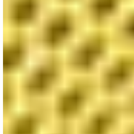
Clé USB non reconnue : les solutions pour Windows
Clavier en QWERTY : comment passer en AZERTY
Retourner l'écran PC : remettre l'affichage à l'endroit
Fichier impossible à supprimer : les astuces pour
Windows
Écran noir PC : que faire pour démarrer son ordinateur ?
Récupérer une fenêtre sortie de l'écran de Windows
Réparer les icônes blanches sur le Bureau de Windows
Windows 10 ne démarre plus : toutes les solutions
PC bloqué : que faire quand l'ordinateur freeze ?
Logiciel bloqué Windows 10 : comment forcer la
fermeture
Écran bleu Windows (BSOD) : explications et solutions
Windows planté : comment trouver et analyser les causes
Windows build, KB, bugs : tout savoir sur les mises à jour
Erreur 0x800f0922 : résoudre le problème de mise à jour