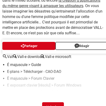
dans le milieu scolaire, ou encore
la création d'applications
du même genre visant à arnaquer les utilisateurs
. On vous
laisse imaginer les désastres qu'entrainerait l'allocution d'un
homme ou d'une femme politique modifiée par cette
intelligence artificielle... C'est pourquoi il est primordial de
mettre en place des protections avant de démocratiser VALL-
E. Et encore, ce n'est pas sûr que cela suffise....
AUTOUR DU MÊME SUJET
Partager
Réagir
Vall e
Vall-e download
Vall-e microsoft
É majuscule
> Guide
E-plans
> Télécharger - CAO-DAO
È majuscule
>
Forum Clavier
E exposant clavier
[résolu] >
Forum Windows
Mon adresse e-mail
[résolu] >
Forum Mail