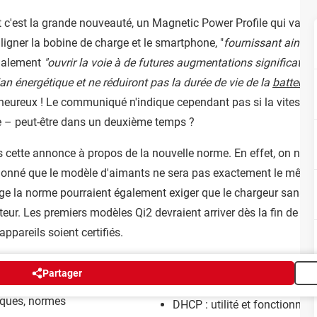
c'est la grande nouveauté, un Magnetic Power Profile qui va amé
igner la bobine de charge et le smartphone, "
fournissant ainsi 
également
"ouvrir la voie à de futures augmentations significative
plan énergétique et ne réduiront pas la durée de vie de la
batterie
n
heureux ! Le communiqué n'indique cependant pas si la vitesse 
fe – peut-être dans un deuxième temps ?
 cette annonce à propos de la nouvelle norme. En effet, on ne sa
 donné que le modèle d'aimants ne sera pas exactement le même 
 la norme pourraient également exiger que le chargeur sans fil so
teur. Les premiers modèles Qi2 devraient arriver dès la fin de l'
areils soient certifiés.
Partager
tiques, normes
DHCP : utilité et fonctionne