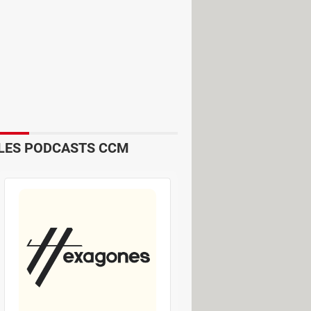
il et fournira cette assurance aux
ge sans fil améliorée grâce à Apple –
ie MagSafe. La Pomme et les autres
tphone. Pour ça, il s'est fortement
LES PODCASTS CCM
re la charge sans fil grâce à l'ajout
et ainsi améliorer la charge. Pour
. Puis, avec l'iPhone 12, Apple a
d'alignement magnétique. Résultat :
tout en chargeant son téléphone –