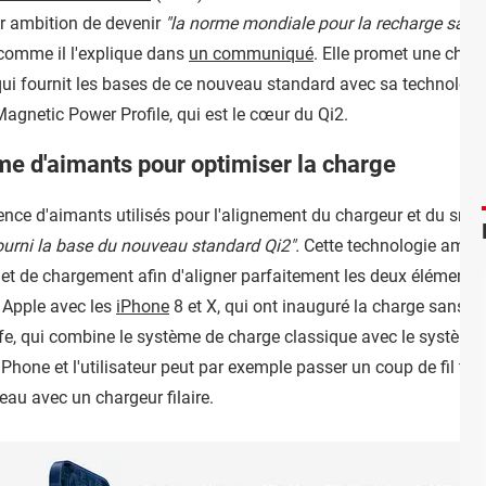
our ambition de devenir
"la norme mondiale pour la recharge sans f
 comme il l'explique dans
un communiqué
. Elle promet une char
qui fournit les bases de ce nouveau standard avec sa technolog
netic Power Profile, qui est le cœur du Qi2.
e d'aimants pour optimiser la charge
sence d'aimants utilisés pour l'alignement du chargeur et du smar
ourni la base du nouveau standard Qi2".
Cette technologie amélio
let de chargement afin d'aligner parfaitement les deux éléments, 
z Apple avec les
iPhone
8 et X, qui ont inauguré la charge sans fil
, qui combine le système de charge classique avec le système 
 l'iPhone et l'utilisateur peut par exemple passer un coup de fil 
eau avec un chargeur filaire.