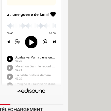
il pour
Android
montent
 que de certains chargeurs pour
 à 23 W pour les Pixel compatibles
TÉLÉCHARGEMENT