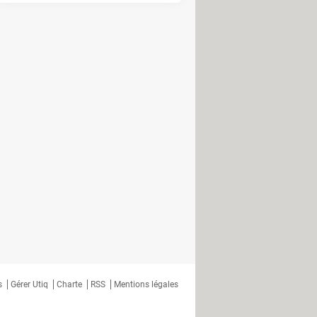
x prototypes de Lenovo et Motorola
bligatoire… fin 2024
 risques
nvestir des fonds publics dans le
, même de personnes disparues
 ordinateurs et smartphones
sans fil autorisée en France
manoïde qui veut changer le monde
lit ou rajeunit les acteurs
ter avec des personnalités
s
Gérer Utiq
Charte
RSS
Mentions légales