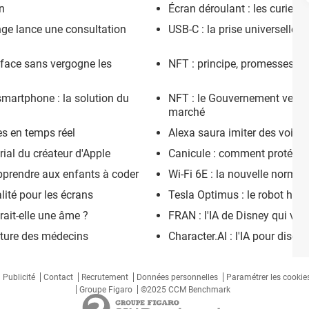
on
Écran déroulant : les curieu
ge lance une consultation
USB-C : la prise universelle o
fface sans vergogne les
NFT : principe, promesses et
martphone : la solution du
NFT : le Gouvernement veut i
marché
es en temps réel
Alexa saura imiter des voix
rial du créateur d'Apple
Canicule : comment protéger
pprendre aux enfants à coder
Wi-Fi 6E : la nouvelle norme 
lité pour les écrans
Tesla Optimus : le robot hu
ait-elle une âme ?
FRAN : l'IA de Disney qui vieil
riture des médecins
Character.AI : l'IA pour discu
Publicité
Contact
Recrutement
Données personnelles
Paramétrer les cookie
Groupe Figaro
©2025 CCM Benchmark