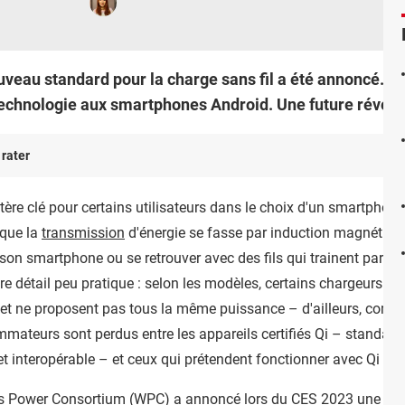
veau standard pour la charge sans fil a été annoncé. Bap
technologie aux smartphones Android. Une future révolu
 rater
tère clé pour certains utilisateurs dans le choix d'un smartphone. 
 que la
transmission
d'énergie se fasse par induction magnétique
r son smartphone ou se retrouver avec des fils qui trainent partou
tre détail peu pratique : selon les modèles, certains chargeurs s
et ne proposent pas tous la même puissance – d'ailleurs, comm
mateurs sont perdus entre les appareils certifiés Qi – standard
 et interopérable – et ceux qui prétendent fonctionner avec Qi mai
ss Power Consortium
(WPC) a annoncé lors du CES 2023 une nouv