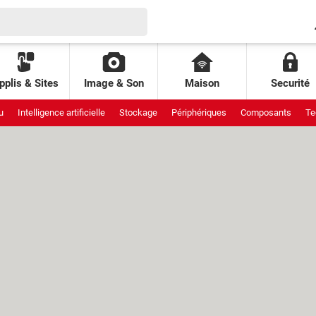
pplis & Sites
Image & Son
Maison
Securité
u
Intelligence artificielle
Stockage
Périphériques
Composants
Te