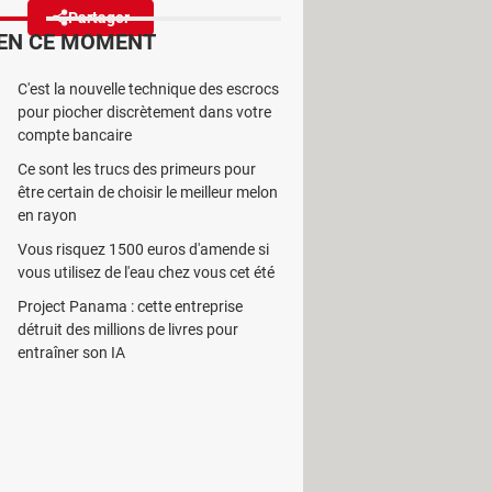
Partager
Réagir
EN CE MOMENT
C'est la nouvelle technique des escrocs
tisé Qi2, il se base sur le
pour piocher discrètement dans votre
tion ?
compte bancaire
Ce sont les trucs des primeurs pour
être certain de choisir le meilleur melon
en rayon
Vous risquez 1500 euros d'amende si
Grâce à elle, il suffit de déposer son
vous utilisez de l'eau chez vous cet été
. C'est vraiment pratique pour ne
Project Panama : cette entreprise
t. En revanche, le bilan énergétique
détruit des millions de livres pour
ans fil ne sont pas compatibles avec
entraîner son IA
e à son habitude,
Apple
a verrouillé
 omniprésent pour la charge sans fil
s qui ne sont pas certifiés Qi.
elle génération pour son standard :