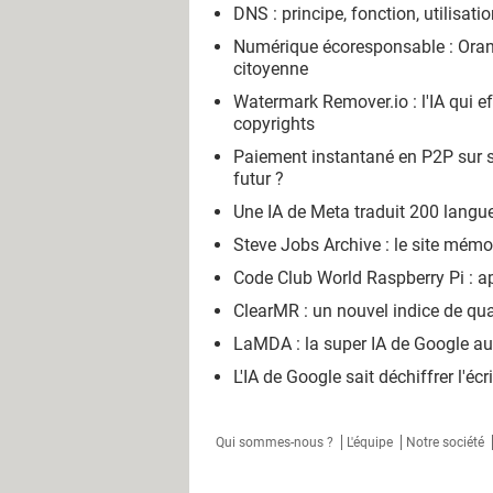
DNS : principe, fonction, utilisati
Numérique écoresponsable : Oran
citoyenne
Watermark Remover.io : l'IA qui e
copyrights
Paiement instantané en P2P sur s
futur ?
Une IA de Meta traduit 200 langu
Steve Jobs Archive : le site mémo
Code Club World Raspberry Pi : a
ClearMR : un nouvel indice de qua
LaMDA : la super IA de Google aur
L'IA de Google sait déchiffrer l'éc
Qui sommes-nous ?
L'équipe
Notre société