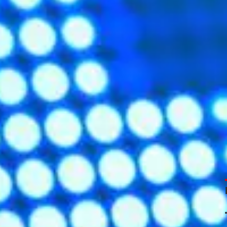
e HTTP.
nvoie une
réponse HTTP.
e en plus de temps si on considère le traitement de la requête p
TTP, le traitement du côté serveur ne sera pas explicité dans le c
le sur
le traitement des CGI
.
 lignes envoyé au serveur par le navigateur. Elle comprend :
igne précisant le type de document demandé, la méthode qui doit ê
end trois éléments devant être séparés par un espace :