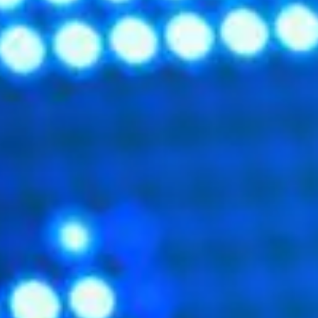
r Protocol) est le protocole le plus utilisé sur Internet depuis 
r Internet (en particulier des pages Web écrites en
HTML
] La ver
messages avec des en-têtes décrivant le contenu du message en u
re un transfert de fichiers (essentiellement au format HTML) lo
gateur (le client) et un serveur Web (appelé d'ailleurs
httpd
sur 
gateur et serveur
 et le serveur se fait en deux temps :