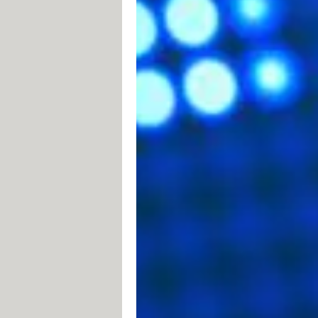
PUT
Envoi de données à l'URL sp
DELETE
Suppression de la ressource
En-têtes
Nom de
Description
l'en-tête
Type de contenu accepté par 
Accept
exemple
text/html
). Voir
type
Accept-
Jeu de caractères attendu pa
Charset
Accept-
Encodin
Codage de données accepté p
g