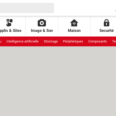
pplis & Sites
Image & Son
Maison
Securité
u
Intelligence artificielle
Stockage
Périphériques
Composants
Te