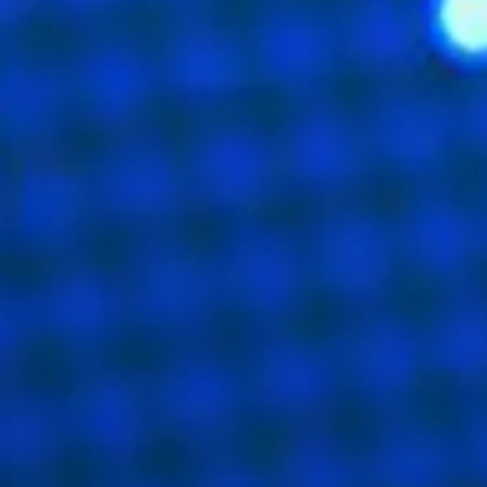
écifiée
 située à l'URL spécifiée
le browser (par
s MIME
r le browser
ar le browser