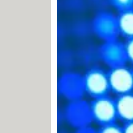
Le navigateur effectue une
requêt
Le serveur traite la requête puis e
En réalité la communication s'effectu
s'intéresse uniquement au protocole H
vous intéresse, référez-vous à l'artic
Requête HTTP
Une requête HTTP est un ensemble de
Une ligne de requête
: c'est une l
protocole utilisée. La ligne compr
La méthode