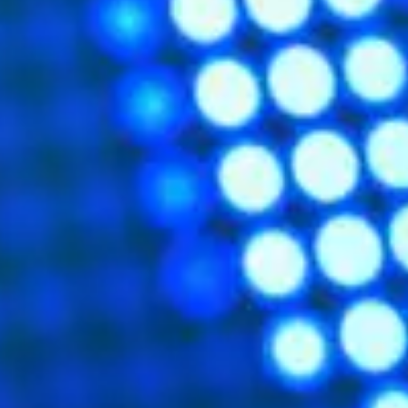
TTP :
arche.net/
] HTTP/1.0 Accept : text/html    

 15-January-2000 14:37:11 GMT    

patible; MSIE 5.0; Windows 95)
uée à l'URL spécifiée
essource située à l'URL
mme situé à l'URL spécifiée