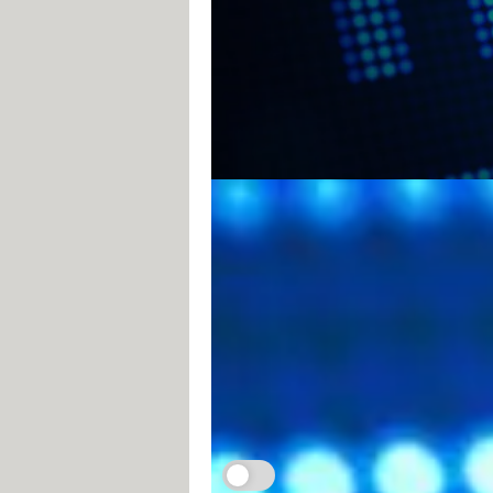
Protocole HTTP : p
La Rédac
18 juillet 2022 13:21
Le protocole HTTP est à la base d
quelques détails sur son princi
Je m'abonne aux Infos à ne pas