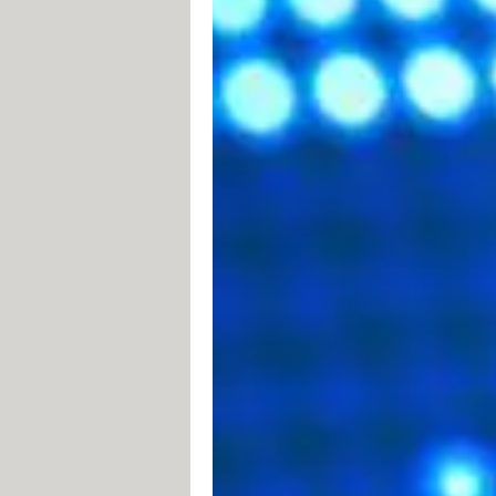
Le protocole HTTP (HyperText Transfe
destinée à transférer des données su
utilisée) permet de transférer des 
but du protocole HTTP est de permett
caractères appelée URL entre un navi
Communication entre navi
La communication entre le navigateur