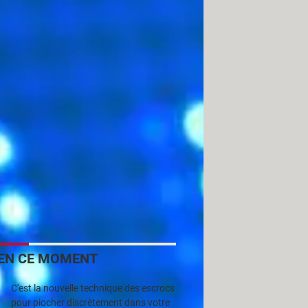
ar le serveur. Etant donné que l'on
adre de cet article... Si ce sujet
EN CE MOMENT
tre appliquée, et la version du
C'est la nouvelle technique des escrocs
pour piocher discrètement dans votre