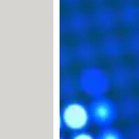
CORPS DE LA REQUETE
Voici donc un exemple de requête H
GET [/ 
https://www.commentcam
If-Modified-Since : Saturday,
User-Agent : Mozilla/4.0 (com
Commandes
Command
Description
e
GET
Requête de la ressource sit
Requête de l'en-tête de la r
HEAD
spécifiée
POST
Envoi de données au progra