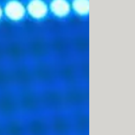
1990. La version 0.9 était uniquement
sion 1.0 du protocole (la plus
tilisant un codage de type MIME. Le
calisés grâce à une chaîne de
les machines
UNIX
).