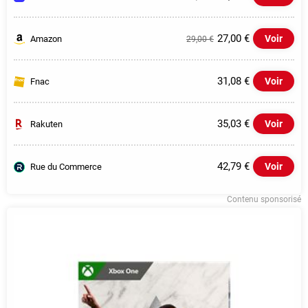
27,00 €
Voir
Amazon
29,00 €
31,08 €
Voir
Fnac
35,03 €
Voir
Rakuten
42,79 €
Voir
Rue du Commerce
Contenu sponsorisé