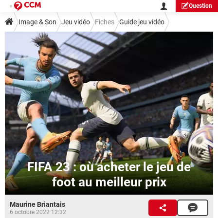
Question
Image & Son
Jeu vidéo
Fiches
Guide jeu vidéo
FIFA 23 : où acheter le jeu de
foot au meilleur prix
Maurine Briantais
6 octobre 2022 12:32