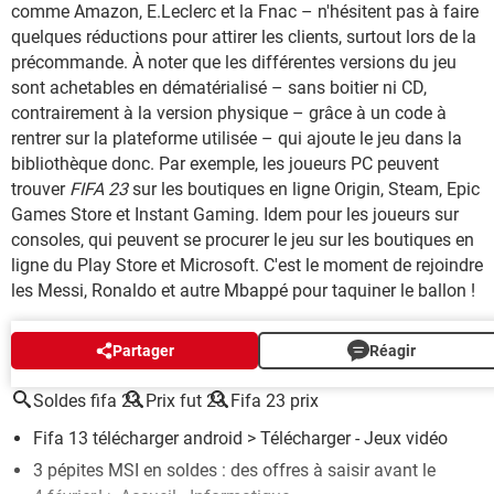
comme Amazon, E.Leclerc et la Fnac – n'hésitent pas à faire
quelques réductions pour attirer les clients, surtout lors de la
précommande.
À noter que les différentes versions du jeu
sont achetables en dématérialisé
– sans boitier ni CD,
contrairement à la version physique – grâce à un code à
rentrer sur la plateforme utilisée – qui ajoute le jeu dans la
bibliothèque donc. Par exemple, les joueurs PC peuvent
trouver
FIFA 23
sur les boutiques en ligne Origin, Steam, Epic
Games Store et Instant Gaming. Idem pour les joueurs sur
consoles, qui peuvent se procurer le jeu sur les boutiques en
ligne du Play Store et Microsoft. C'est le moment de rejoindre
les Messi, Ronaldo et autre Mbappé pour taquiner le ballon !
AUTOUR DU MÊME SUJET
Partager
Réagir
Soldes fifa 23
Prix fut 23
Fifa 23 prix
Fifa 13 télécharger android
> Télécharger - Jeux vidéo
3 pépites MSI en soldes : des offres à saisir avant le