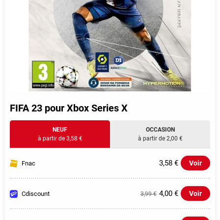
FIFA 23 pour Xbox Series X
NEUF
OCCASION
à partir de 3,58 €
à partir de 2,00 €
3,58 €
Voir
Fnac
4,00 €
Voir
Cdiscount
3,99 €