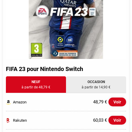
FIFA 23 pour Nintendo Switch
NEUF
OCCASION
à partir de 48,79 €
à partir de 14,90 €
48,79 €
Voir
Amazon
60,03 €
Voir
Rakuten