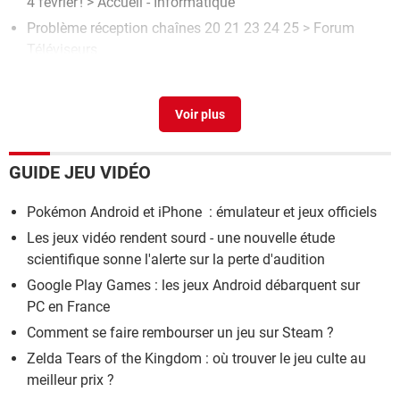
4 février !
> Accueil - Informatique
Problème réception chaînes 20 21 23 24 25
>
Forum
Téléviseurs
Indicatif +23
>
Forum Mobile
Pas de chaines TNT de 20 à 29 !
[résolu] >
Forum TNT /
Satellite / Réception
GUIDE JEU VIDÉO
Pokémon Android et iPhone : émulateur et jeux officiels
Les jeux vidéo rendent sourd - une nouvelle étude
scientifique sonne l'alerte sur la perte d'audition
Google Play Games : les jeux Android débarquent sur
PC en France
Comment se faire rembourser un jeu sur Steam ?
Zelda Tears of the Kingdom : où trouver le jeu culte au
meilleur prix ?