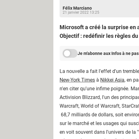
Félix Marciano
21 janvier 2022 13:25
Microsoft a créé la surprise en 
Objectif : redéfinir les règles
Je m'abonne aux Infos à ne pas
La nouvelle a fait l'effet d'un tremb
New-York Times
à
Nikkei Asia
, en p
n'en citer qu'une infime poignée. M
Activision Blizzard, l'un des princip
Warcraft, World of Warcraft, StarCra
68,7 milliards de dollars, soit envir
sur le marché et les usages qui susci
en voit souvent dans l'univers de la 