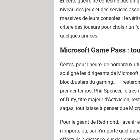
Et cette guerre ne concerne pas uniqu
niveau des jeux et des services assoc
massives de leurs consoles : le vérit
critère des joueurs pour choisir un 
quelques années.
Microsoft Game Pass : tou
Certes, pour l'heure, de nombreux uti
souligné les dirigeants de Microsoft
blockbusters du gaming… – resteront
premier temps. Phil Spencer, le très
of Duty, titre majeur d'Activision, r
sagas, tout laisse à penser que Micro
Pour le géant de Redmond, l'avenir e
n'importe où, sur n'importe quel app
effectués à distance, sur des serveu