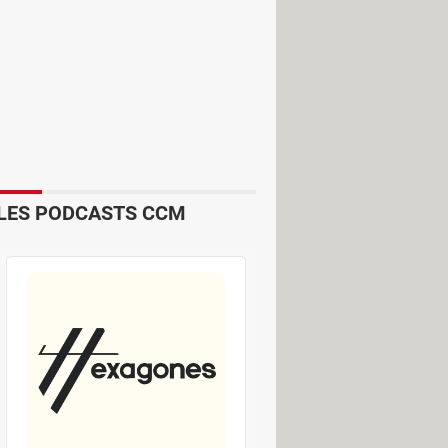
illiards de joueurs – toutes
 selon les prévisions de Microsoft.
jourd'hui. Et compte tenu de sa
'il pourrait atteindre les
 le rachat d'Activision par
LES PODCASTS CCM
 en jeu. Comme il fallait s'y
 37 % à Wall Street avant d'être
ongeait de 12 % sur la place de
t en mettant la main sur Activision
Tencent – le mastodonte chinois des
ue pas dans la même que ces géants.