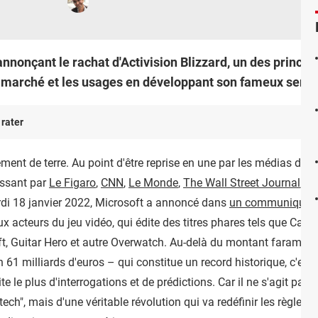
annonçant le rachat d'Activision Blizzard, un des princip
 du marché et les usages en développant son fameux ser
 rater
lement de terre. Au point d'être reprise en une par les médias de 
assant par
Le Figaro
,
CNN
,
Le Monde
,
The Wall Street Journal
,
Fr
ardi 18 janvier 2022, Microsoft a annoncé dans
un communiqué of
aux acteurs du jeu vidéo, qui édite des titres phares tels que Cal
ft, Guitar Hero et autre Overwatch. Au-delà du montant faramine
on 61 milliards d'euros – qui constitue un record historique, c'est
te le plus d'interrogations et de prédictions. Car il ne s'agit p
"tech", mais d'une véritable révolution qui va redéfinir les règles