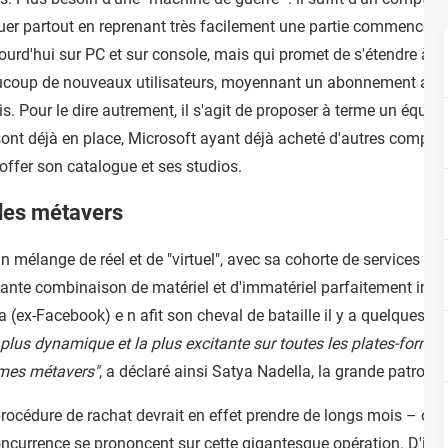
r partout en reprenant très facilement une partie commencée. C
ourd'hui sur PC et sur console, mais qui promet de s'étendre à d
aucoup de nouveaux utilisateurs, moyennant un abonnement asse
. Pour le dire autrement, il s'agit de proposer à terme un équival
e sont déjà en place, Microsoft ayant déjà acheté d'autres comp
ffer son catalogue et ses studios.
 des métavers
n mélange de réel et de "virtuel", avec sa cohorte de services co
vante combinaison de matériel et d'immatériel parfaitement inca
 (ex-Facebook) e n afit son cheval de bataille il y a quelques se
 plus dynamique et la plus excitante sur toutes les plates-formes 
rmes métavers"
, a déclaré ainsi Satya Nadella, la grande patron
procédure de rachat devrait en effet prendre de longs mois – on 
oncurrence se prononcent sur cette gigantesque opération. D'ici 