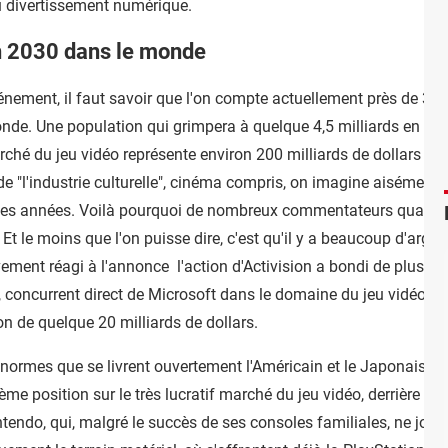
du divertissement numérique.
en 2030 dans le monde
énement, il faut savoir que l'on compte actuellement près de 3 m
de. Une population qui grimpera à quelque 4,5 milliards en 2030
arché du jeu vidéo représente environ 200 milliards de dollars au
de "l'industrie culturelle", cinéma compris, on imagine aisément qu
ues années. Voilà pourquoi de nombreux commentateurs qualifient
Et le moins que l'on puisse dire, c'est qu'il y a beaucoup d'argent
ement réagi à l'annonce l'action d'Activision a bondi de plus de
 concurrent direct de Microsoft dans le domaine du jeu vidéo, pl
on de quelque 20 milliards de dollars.
énormes que se livrent ouvertement l'Américain et le Japonais. E
ième position sur le très lucratif marché du jeu vidéo, derrière 
intendo, qui, malgré le succès de ses consoles familiales, ne jo