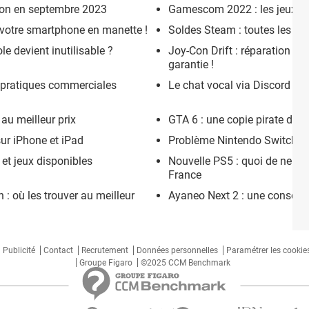
tion en septembre 2023
Gamescom 2022 : les jeux vi
 votre smartphone en manette !
Soldes Steam : toutes les d
ole devient inutilisable ?
Joy-Con Drift : réparation gr
garantie !
 pratiques commerciales
Le chat vocal via Discord arr
 au meilleur prix
GTA 6 : une copie pirate dans
sur iPhone et iPad
Problème Nintendo Switch : a
 et jeux disponibles
Nouvelle PS5 : quoi de neuf 
France
 : où les trouver au meilleur
Ayaneo Next 2 : une console 
Publicité
Contact
Recrutement
Données personnelles
Paramétrer les cookie
Groupe Figaro
©2025 CCM Benchmark