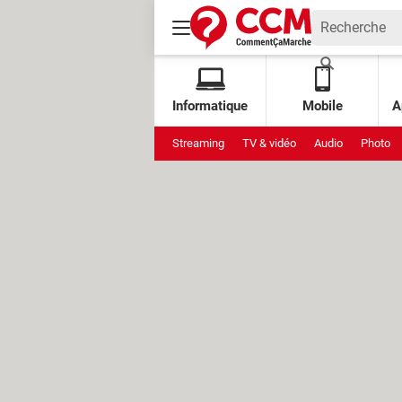
Informatique
Mobile
A
Streaming
TV & vidéo
Audio
Photo