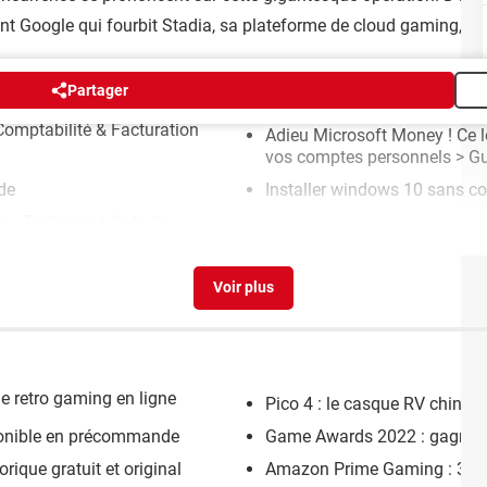
t Google qui fourbit Stadia, sa plateforme de cloud gaming, ne 
Partager
Comptabilité & Facturation
Adieu Microsoft Money ! Ce lo
vos comptes personnels
> Gu
de
Installer windows 10 sans c
r - Traitement de texte
e retro gaming en ligne
Pico 4 : le casque RV chinois
sponible en précommande
Game Awards 2022 : gagnant
rique gratuit et original
Amazon Prime Gaming : 30 jeu