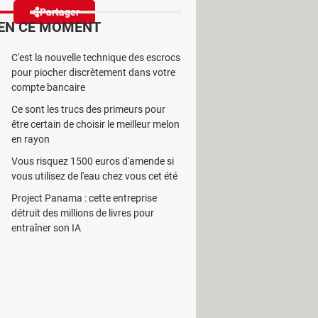
Partager
Réagir
EN CE MOMENT
C'est la nouvelle technique des escrocs
aux éditeurs de jeux vidéo.
pour piocher discrètement dans votre
vice Game Pass.
compte bancaire
Ce sont les trucs des primeurs pour
être certain de choisir le meilleur melon
en rayon
Vous risquez 1500 euros d'amende si
toutes sortes du monde entier, de
The
vous utilisez de l'eau chez vous cet été
ance Inter
ou encore
Le Parisien
pour
Project Panama : cette entreprise
ficiel
son intention d'acquérir
détruit des millions de livres pour
l of Duty, Candy Crush, Tony Hawk's,
entraîner son IA
ux de cette opération –
 le bouleversement qu'elle entraîne
as d'une simple "absorption" comme on
 du jeu dans un proche avenir en