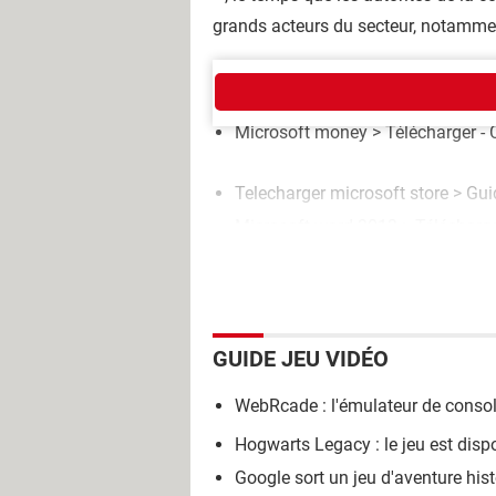
grands acteurs du secteur, notammen
AUTOUR DU MÊME SUJET
Microsoft money
> Télécharger - 
Telecharger microsoft store
> Gui
Microsoft word 2013
> Télécharge
GUIDE JEU VIDÉO
WebRcade : l'émulateur de consol
Hogwarts Legacy : le jeu est di
Google sort un jeu d'aventure histo