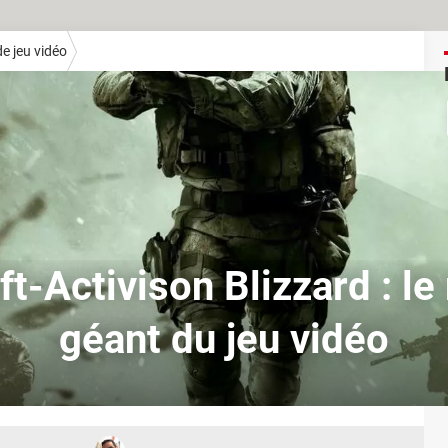
e jeu vidéo
t-Activison Blizzard : l
géant du jeu vidéo