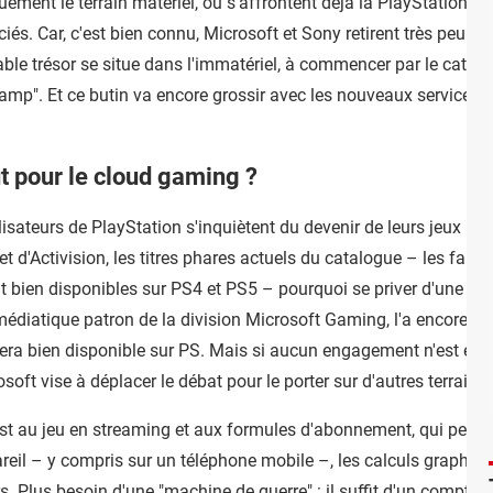
ement le terrain matériel, où s'affrontent déjà la PlayStation et 
iés. Car, c'est bien connu, Microsoft et Sony retirent très peu d
able trésor se situe dans l'immatériel, à commencer par le catalog
"camp". Et ce butin va encore grossir avec les nouveaux services
t pour le cloud gaming ?
lisateurs de PlayStation s'inquiètent du devenir de leurs jeux pr
 et d'Activision, les titres phares actuels du catalogue – les fa
 bien disponibles sur PS4 et PS5 – pourquoi se priver d'une te
 médiatique patron de la division Microsoft Gaming, l'a encore co
estera bien disponible sur PS. Mais si aucun engagement n'est enc
soft vise à déplacer le débat pour le porter sur d'autres terrains
st au jeu en streaming et aux formules d'abonnement, qui permett
areil – y compris sur un téléphone mobile –, les calculs graphiq
rs. Plus besoin d'une "machine de guerre" : il suffit d'un compt