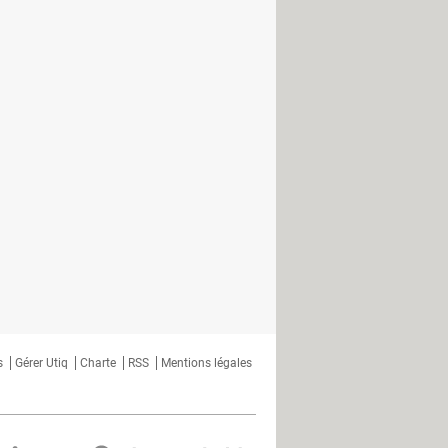
déo les plus attendus
ates des promos en 2023
atuite pour tous, même hors
ive sur Xbox
 la nature, Rockstar réagit
ttention à la condensation !
sur le nouveau modèle disponible en
de jeu portable avec un vrai GPU
s
Gérer Utiq
Charte
RSS
Mentions légales