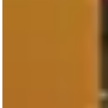
► Déplacez les deux fichiers téléchargés dans un nouveau
dossier baptisé
Dossier
par exemple, déposé sur le Bureau.
Ouvrez à présent le
PowerShell
de Windows. Pour cela,
effectuez un clic à l'aide du bouton droit sur le
menu
Démarrer
et choisissez
Windows PowerShell (admin)
dans
le menu qui apparaît.
► Saisissez ou collez maintenant la commande suivante :
Add-AppxPackage -Path
c:\\Users\nom_d'utilisateur\Desktop\Dossier\Microsoft.Wi