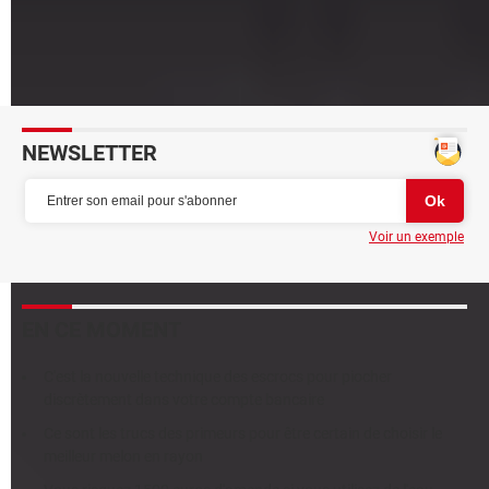
quoi !
Fin de Windows 10 : Microsoft arrête les mises à jour
fonctionnelles
NEWSLETTER
Voir un exemple
EN CE MOMENT
C'est la nouvelle technique des escrocs pour piocher
discrètement dans votre compte bancaire
Ce sont les trucs des primeurs pour être certain de choisir le
meilleur melon en rayon