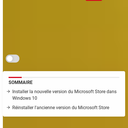
La nouvelle version du Microsoft Store intégrée à
Windows 11 est bien plus riche et plus agréable que
l'ancienne. Bonne nouvelle : vous pouvez l'utiliser
avec Windows 10 pour chercher et télécharger des
applications sur votre PC !
Je m'abonne aux Infos à ne pas rater
SOMMAIRE
Installer la nouvelle version du Microsoft Store dans
Windows 10
Réinstaller l'ancienne version du Microsoft Store
Avec
Windows 11
, Microsoft fait évoluer son système