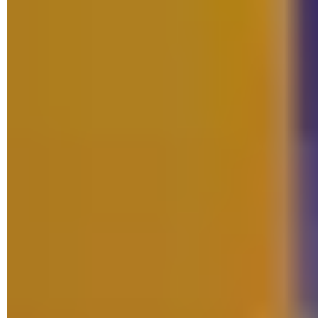
l'identifiant suivant :
9wzdncrfjbmp
. Enfin, vérifiez que
l'option
RP
est bien sélectionnée dans le dernier menu
déroulant puis cliquez sur
la coche
au bout de la ligne.
► Une longue liste de composants logiciels de Windows
s'affiche. Pressez le raccourci
Ctrl
+
F
du clavier afin de
mener une recherche. Dans le champ qui s'affiche collez la
requête suivante :
Microsoft.WindowsStore_22110.1401.16.0_neutral_~_8we
kyb3d8bbwe.msixbundle
. Cliquez sur le lien pour
télécharger le fichier.