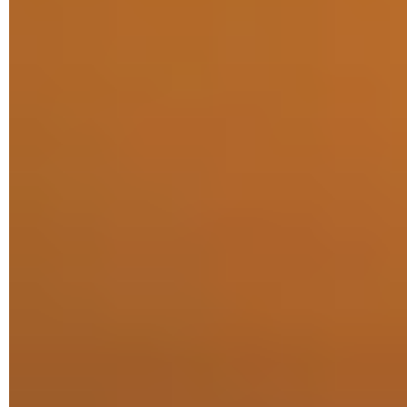
Store fraîchement installée ? Vous pouvez retrouver la
version précédente en quelques clics.
► Rendez-vous une nouvelle fois sur la page du site
Store-
Rg-Adguard
où vous avez téléchargé le nouveau Microsoft
Store. Recherchez cette fois-ci le fichier
Microsoft.WindowsStore_12107.1001.15.0_neutral_~_8we
kyb3d8bbwe.appxbundle
et téléchargez-le.
► Une fois le fichier rapatrié, double-cliquez dessus. Un
message vous indique qu'une version plus récente du
Microsoft Store est installée. Cliquez sur le bouton
Reinstall