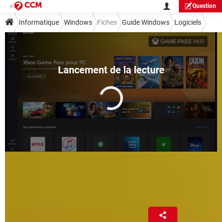
Question
Informatique
Windows
Fiches
Guide Windows
Logiciels
Microsoft Store : installer le
nouveau store dans Windows 10
Fabrice Brochain
15 mai 2025 01:55