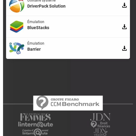
Utilitaire système
DriverPack Solution
Émulation
BlueStacks
Émulation
Barrier
Qui sommes-nous ?
L'équipe
Notre société
Publicité
Contact
Recrutement
Données personnelles
Paramétrer les cookies
Gérer Utiq
Charte
RSS
Mentions légales
Groupe Figaro
©2025 CCM Benchmark