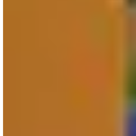
ndowsStore_22110.1401.16.0_neutral_~_8wekyb3d8bbwe.
msixbundle
et validez. Attention, le nom du fichier
Msixbundle peut varier selon son numéro de version
téléchargée. Aussi veillez à bien indiquer le nom exact du
fichier rapatrié plus haut.
► Si un message d'erreur surgit, double-cliquez sur le fichier
Microsoft.UI.Xaml.2.7_7.2109.13004.0_x64__8wekyb3d8b
bwe.appx
téléchargé plus tôt puis recommencez l'opération.
► Le nouveau Microsoft Store est maintenant en place.
Lancez-le comme d'habitude depuis la barre des tâches de
Windows et découvrez son nouveau look.