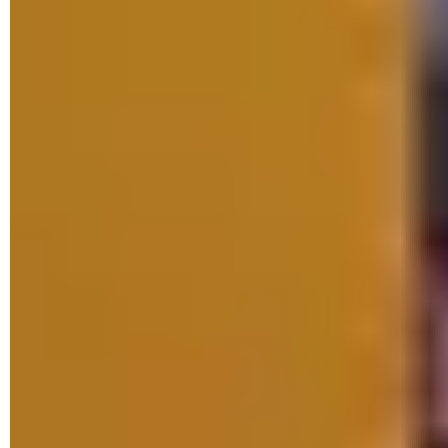
► De la même façon, recherchez et téléchargez le fichier
Microsoft.UI.Xaml.2.7_7.2109.13004.0_x64__8wekyb3d8b
bwe.appx
. Il vous sera peut-être utile par la suite.