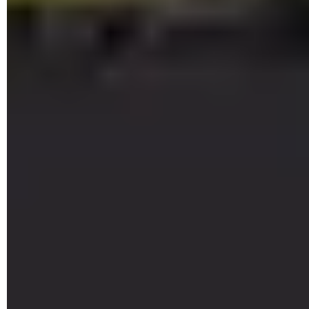
Désinstaller Microsoft Edge : le supprimer facilement
Android sous Windows 11 : comment installer des
applications
Applications Windows en arrière-plan : comment les
désactiver
Applications inutiles de Windows 10 : comment les
supprimer
Ouvrir avec : choisir les logiciels utilisés par Windows
Comment faire fonctionner un ancien logiciel avec
Windows
Internet Explorer Windows 10 : le retrouver facilement
Edge Windows 11 : changer le navigateur Web par défaut
Media Player Windows 11 : un nouveau lecteur audio-
vidéo
Sound Recorder : un nouveau magnétophone pour
Windows 11
Téléphoner depuis un PC Windows avec un smartphone