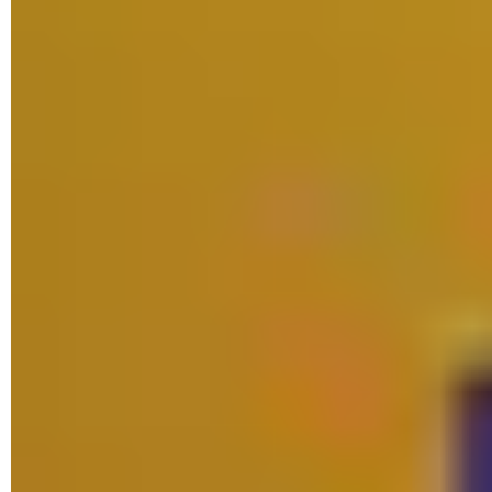
marche arrière en cas de pépin. Attention toutefois : vous
aurez beau profiter sur Windows 10 de la même version de la
boutique que sur Windows 11, vous ne pourrez pas pour
autant utiliser les applications Android, cette fonction
innovante étant réservée à la dernière mouture du système
de Microsoft.
Comment installer la nouvelle version du
Microsoft Store dans Windows 10 ?
Un fichier à télécharger et une simple ligne de commande
suffisent pour profiter en quelques minutes du nouveau
Microsoft Store.
► Avec votre navigateur Web habituel, rendez-vous sur le
site
Store-Rg-Adguard
qui permet de télécharger des
applications du Microsoft Store en utilisant Windows
PowerShell. Cliquez sur le menu déroulant
URL Link
et
choisissez
Product ID
. Dans le champ de saisie indiquez