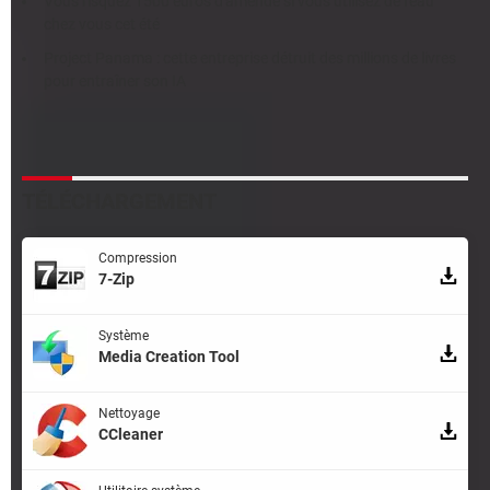
Vous risquez 1500 euros d'amende si vous utilisez de l'eau
chez vous cet été
Project Panama : cette entreprise détruit des millions de livres
pour entraîner son IA
TÉLÉCHARGEMENT
Compression
7-Zip
Système
Media Creation Tool
Nettoyage
CCleaner