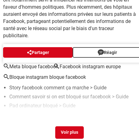
faveur d'hommes politiques. Plus récemment, des hôpitaux
auraient envoyé des informations privées sur leurs patients à
Facebook, partageant potentiellement des informations de
santé avec le réseau social par le biais d'un traceur
publicitaire.
AUTOUR DU MÊME SUJET
Partager
Réagir
Meta bloque facebook
Facebook instagram europe
Bloque instagram bloque facebook
Story facebook comment ça marche
> Guide
Comment savoir si on est bloqué sur facebook
> Guide
Pad ordinateur bloqué
> Guide
Code puk bloqué
> Guide
Réclamation facebook compte bloqué
> Guide