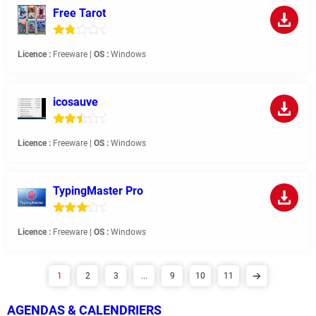
Free Tarot
Licence :
Freeware |
OS :
Windows
icosauve
Licence :
Freeware |
OS :
Windows
TypingMaster Pro
Licence :
Freeware |
OS :
Windows
1
2
3
...
9
10
11
AGENDAS & CALENDRIERS