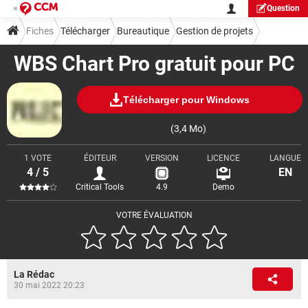
Question
Fiches
Télécharger
Bureautique
Gestion de projets
WBS Chart Pro gratuit pour PC
Télécharger pour Windows
(3,4 Mo)
1 VOTE
ÉDITEUR
VERSION
LICENCE
LANGUE
4 / 5
EN
Critical Tools
4.9
Demo
VOTRE ÉVALUATION
La Rédac
30 mai 2022 20:23