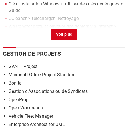
Clé d'installation Windows : utiliser des clés génériques
>
Guide
CCleaner
> Télécharger - Nettoyage
WeTransfer gratuit : envoyer des fichiers via Internet
>
Guide
Montage vidéo gratuit : les meilleurs logiciels pour
Windows
> Guide
GESTION DE PROJETS
GANTTProject
Microsoft Office Project Standard
Bonita
Gestion d'Associations ou de Syndicats
OpenProj
Open Workbench
Vehicle Fleet Manager
Enterprise Architect for UML