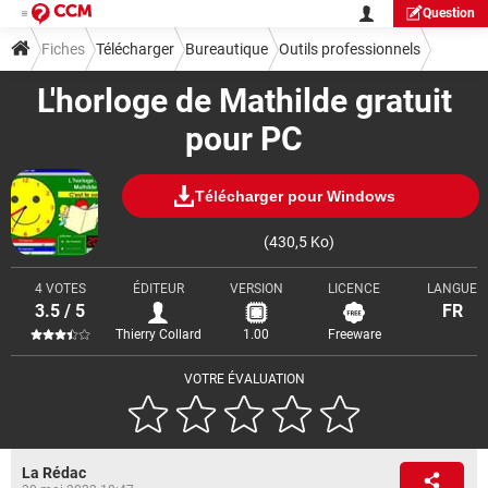
Question
Fiches
Télécharger
Bureautique
Outils professionnels
L'horloge de Mathilde gratuit
pour PC
Télécharger pour Windows
(430,5 Ko)
4 VOTES
ÉDITEUR
VERSION
LICENCE
LANGUE
3.5 / 5
FR
Thierry Collard
1.00
Freeware
VOTRE ÉVALUATION
La Rédac