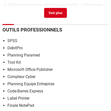
Télécharger horloge gratuit pour portable
> Télécharger -
Guide Android
Zuma's Revenge
> Télécharger - Jeux vidéo
OUTILS PROFESSIONNELS
SPSS
DebitPro
Planning Paramed
Tool Kit
Microsoft Office Publisher
Compteur Cyber
Planning Equipe Entreprise
Code-Barres Express
Label Printer
Finale NotePad