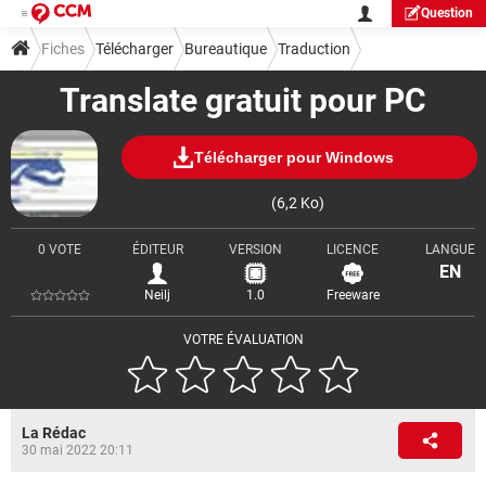
Question
Fiches
Télécharger
Bureautique
Traduction
Translate gratuit pour PC
Télécharger pour Windows
(6,2 Ko)
0 VOTE
ÉDITEUR
VERSION
LICENCE
LANGUE
EN
Neilj
1.0
Freeware
VOTRE ÉVALUATION
La Rédac
30 mai 2022 20:11