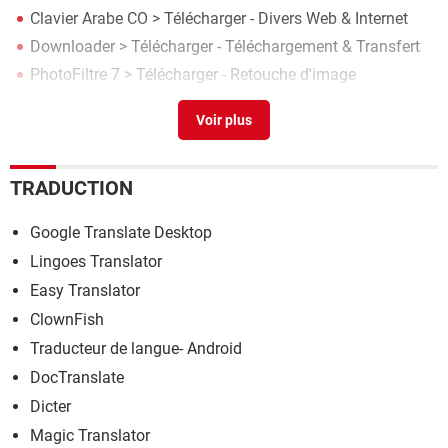
Clavier Arabe CO
> Télécharger - Divers Web & Internet
Downloader
> Télécharger - Téléchargement & Transfert
PhotoFiltre 7
> Télécharger - Retouche d'image
CCleaner
> Télécharger - Nettoyage
Microsoft Word 2013
> Télécharger - Traitement de texte
TRADUCTION
Google Translate Desktop
Lingoes Translator
Easy Translator
ClownFish
Traducteur de langue- Android
DocTranslate
Dicter
Magic Translator