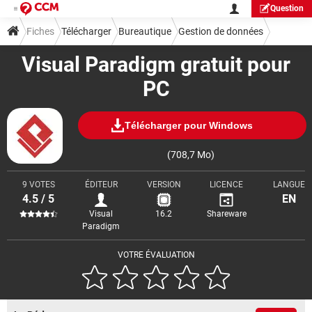
Question
Fiches
Télécharger
Bureautique
Gestion de données
Visual Paradigm gratuit pour
PC
Télécharger pour Windows
(708,7 Mo)
9 VOTES
ÉDITEUR
VERSION
LICENCE
LANGUE
4.5 / 5
EN
Visual
16.2
Shareware
Paradigm
VOTRE ÉVALUATION