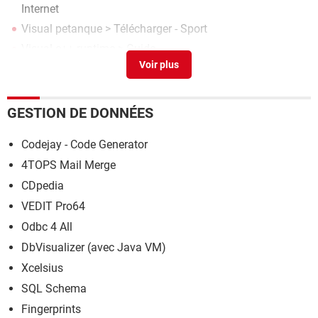
Internet
Visual petanque
> Télécharger - Sport
Visual c++ runtime
> Guide
Visual watermark
> Télécharger - Photo & Graphisme
Bing visual search
> Accueil - Intelligence artificielle
GESTION DE DONNÉES
Codejay - Code Generator
4TOPS Mail Merge
CDpedia
VEDIT Pro64
Odbc 4 All
DbVisualizer (avec Java VM)
Xcelsius
SQL Schema
Fingerprints