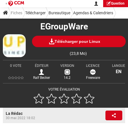
Question
Fiches
Télécharger
Bureautique
Agendas & Calendriers
EGroupWare
Télécharger pour Linux
(23,8 Mo)
0 VOTE
ÉDITEUR
VERSION
LICENCE
LANGUE
EN
Ralf Becker
14.2
Freeware
VOTRE ÉVALUATION
La Rédac
30 mai 2022 18:02