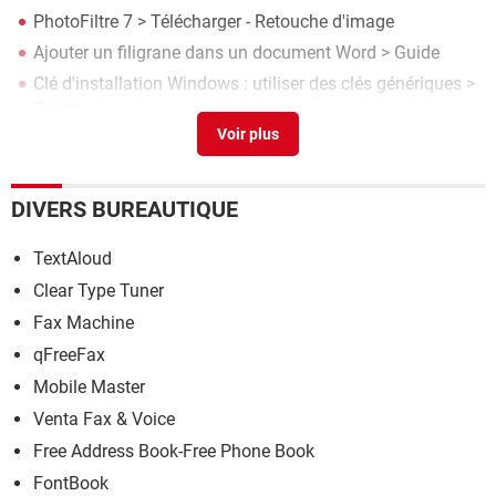
PhotoFiltre 7
> Télécharger - Retouche d'image
Ajouter un filigrane dans un document Word
> Guide
Clé d'installation Windows : utiliser des clés génériques
>
Guide
WeTransfer gratuit : envoyer des fichiers via Internet
>
Guide
CCleaner
> Télécharger - Nettoyage
DIVERS BUREAUTIQUE
TextAloud
Clear Type Tuner
Fax Machine
qFreeFax
Mobile Master
Venta Fax & Voice
Free Address Book-Free Phone Book
FontBook