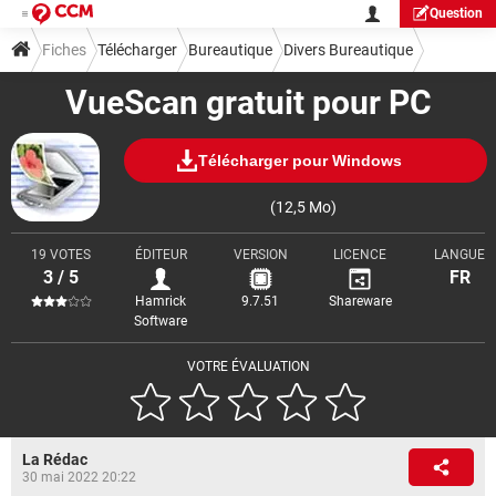
Question
Fiches
Télécharger
Bureautique
Divers Bureautique
VueScan gratuit pour PC
Télécharger pour Windows
(12,5 Mo)
19 VOTES
ÉDITEUR
VERSION
LICENCE
LANGUE
3 / 5
FR
Hamrick
9.7.51
Shareware
Software
VOTRE ÉVALUATION
La Rédac
30 mai 2022 20:22