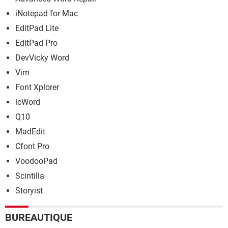
iNotepad for Mac
EditPad Lite
EditPad Pro
DevVicky Word
Vim
Font Xplorer
icWord
Q10
MadEdit
Cfont Pro
VoodooPad
Scintilla
Storyist
BUREAUTIQUE