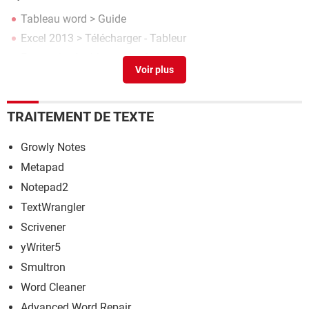
Tableau word
> Guide
Excel 2013
> Télécharger - Tableur
Espace insécable word
> Guide
Powerpoint 2013
> Télécharger - Présentation
Real football 2013
> Télécharger - Jeux vidéo
TRAITEMENT DE TEXTE
Growly Notes
Metapad
Notepad2
TextWrangler
Scrivener
yWriter5
Smultron
Word Cleaner
Advanced Word Repair