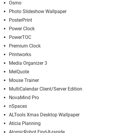
Osmo
Photo Slideshow Wallpaper
PosterPrint
Power Clock
PowerTOC
Premium Clock
Printworks
Media Organizer 3
MelQuote
Mouse Trainer
MultiCalendar Client/Server Edition
NovaMind Pro
nSpaces
ALTools Xmas Desktop Wallpaper
Aticia Planning
AtomicRobot Find-It-rapide