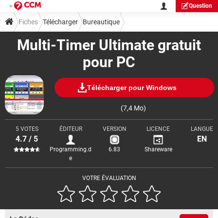
Question
Fiches
Télécharger
Bureautique
Multi-Timer Ultimate gratuit
pour PC
Télécharger pour Windows
(7,4 Mo)
5 VOTES
ÉDITEUR
VERSION
LICENCE
LANGUE
4.7 / 5
EN
Programming.d
6.83
Shareware
e
VOTRE ÉVALUATION