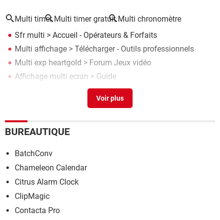
Multi timer
Multi timer gratuit
Multi chronomètre
Sfr multi
> Accueil - Opérateurs & Forfaits
Multi affichage
> Télécharger - Outils professionnels
Multi exp heartgold
>
Forum Jeux vidéo
Affichage multi ecran
> Guide
Pokémon SoulSilver multi exp
>
Forum Jeux vidéo
BUREAUTIQUE
BatchConv
Chameleon Calendar
Citrus Alarm Clock
ClipMagic
Contacta Pro