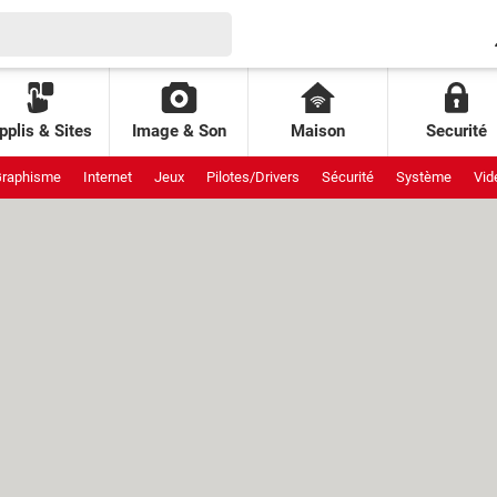
pplis & Sites
Image & Son
Maison
Securité
raphisme
Internet
Jeux
Pilotes/Drivers
Sécurité
Système
Vid