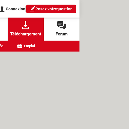
Connexion
Posez votre
question
Téléchargement
Forum
éo
Emploi