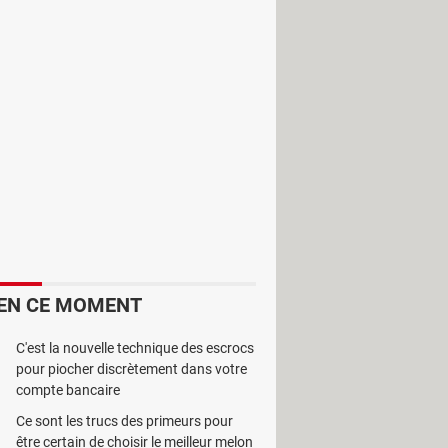
breux. Tel est le cas de la fusion
 d’un outil de fusion de documents
EN CE MOMENT
e. Il est surtout utile pour ceux qui
 ayant divers formats. Ce qui est
C'est la nouvelle technique des escrocs
ion pour fonctionner, mais aussi, on
pour piocher discrètement dans votre
compte bancaire
cune compétence particulière en
Ce sont les trucs des primeurs pour
s qu’il souhaite fusionner et cliquer
être certain de choisir le meilleur melon