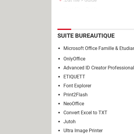
.Dat file
> Guide
Host file
> Guide
SUITE BUREAUTIQUE
Microsoft Office Famille & Etudia
OnlyOffice
Advanced ID Creator Professiona
ETIQUETT
Font Explorer
Print2Flash
NeoOffice
Convert Excel to TXT
Jutoh
Ultra Image Printer