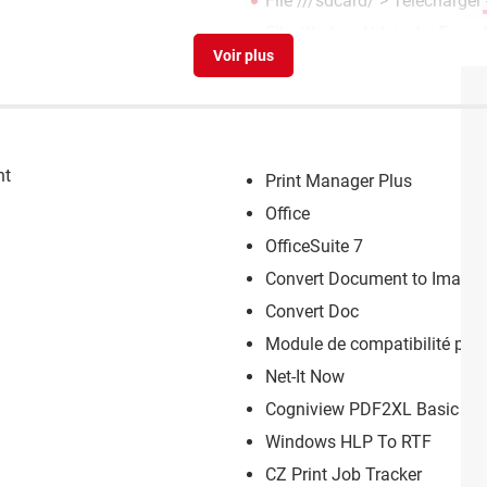
File ///sdcard/
> Télécharger -
File ///sdcard/dcim/
>
Forum
nt
Print Manager Plus
Office
l
OfficeSuite 7
Convert Document to Image
Convert Doc
Module de compatibilité pou
Net-It Now
Cogniview PDF2XL Basic
Windows HLP To RTF
CZ Print Job Tracker