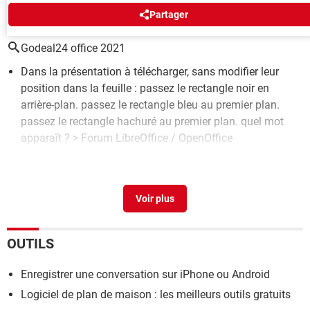
AUTOUR DU MÊME SUJET
Partager
Godeal24 office 2021
Dans la présentation à télécharger, sans modifier leur
position dans la feuille : passez le rectangle noir en
arrière-plan. passez le rectangle bleu au premier plan.
passez le rectangle hachuré au premier plan. quel mot
apparaît ?
>
Forum LibreOffice / OpenOffice
Jm plan c
>
Forum Consommation & Internet
En arrière plan
> Guide
Free plan
> Télécharger - Outils professionnels
Coment se désabonner de jm plan cul
>
Forum
Consommation & Internet
OUTILS
Enregistrer une conversation sur iPhone ou Android
Logiciel de plan de maison : les meilleurs outils gratuits