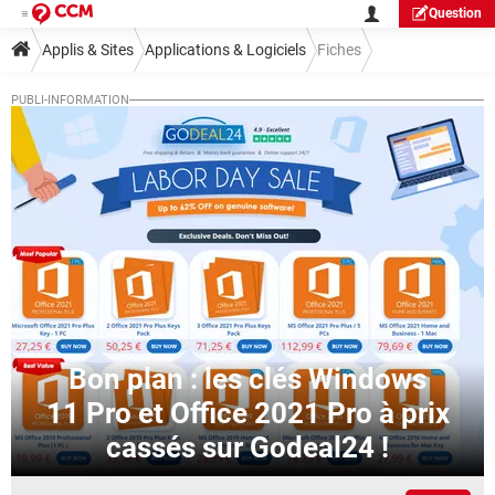
Question
Applis & Sites
Applications & Logiciels
Fiches
Guide applis et logiciels
Outils
Bon plan : les clés Windows
11 Pro et Office 2021 Pro à prix
cassés sur Godeal24 !