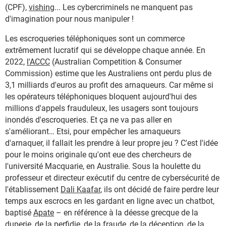
(CPF),
vishing
... Les cybercriminels ne manquent pas
d'imagination pour nous manipuler !
Les escroqueries téléphoniques sont un commerce
extrêmement lucratif qui se développe chaque année. En
2022,
l'ACCC
(Australian Competition & Consumer
Commission) estime que les Australiens ont perdu plus de
3,1 milliards d'euros au profit des arnaqueurs. Car même si
les opérateurs téléphoniques bloquent aujourd'hui des
millions d'appels frauduleux, les usagers sont toujours
inondés d'escroqueries. Et ça ne va pas aller en
s'améliorant… Etsi, pour empêcher les arnaqueurs
d'arnaquer, il fallait les prendre à leur propre jeu ? C'est l'idée
pour le moins originale qu'ont eue des chercheurs de
l'université Macquarie, en Australie. Sous la houlette du
professeur et directeur exécutif du centre de cybersécurité de
l'établissement
Dali Kaafar
, ils ont décidé de faire perdre leur
temps aux escrocs en les gardant en ligne avec un chatbot,
baptisé
Apate
– en référence à la déesse grecque de la
duperie, de la perfidie, de la fraude, de la déception, de la