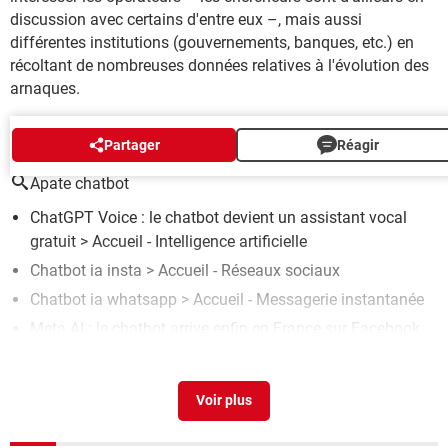
discussion avec certains d'entre eux –, mais aussi
différentes institutions (gouvernements, banques, etc.) en
récoltant de nombreuses données relatives à l'évolution des
arnaques.
AUTOUR DU MÊME SUJET
Partager
Réagir
Apate chatbot
ChatGPT Voice : le chatbot devient un assistant vocal
gratuit
> Accueil - Intelligence artificielle
Chatbot ia insta
> Accueil - Réseaux sociaux
Chatbot ia whatsapp
> Accueil - Messagerie instantanée
Meta AI : le chatbot arrive enfin en France sur Facebook,
Instagram et WhatsApp
> Guide
Meta AI : le chatbot débarque dans la barre de recherche
de WhatsApp
> Accueil - Messagerie instantanée