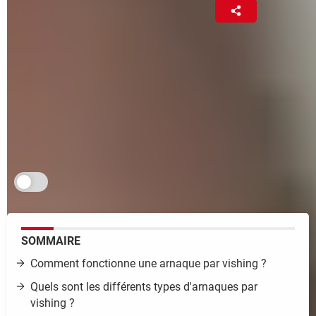
Maurine Briantais
20 janvier 2023 15:18
Après le phishing, le vishing ! Avec cette nouvelle
technique d'escroquerie par téléphone, les
cybercriminels récupèrent les infos personnelles de
leurs victimes pour vider leur compte en banque en
se passer pour leur conseiller bancaire... Et ça
marche !
Je m'abonne aux Infos à ne pas rater
SOMMAIRE
Comment fonctionne une arnaque par vishing ?
Quels sont les différents types d'arnaques par
vishing ?