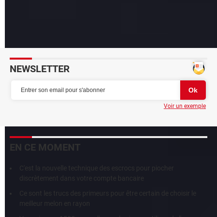
Fausse appli Threads : déjà une imitation frelatée et
dangereuse !
Voix clonée par IA : de nouvelles arnaques en vue
NEWSLETTER
Voir un exemple
EN CE MOMENT
C'est la nouvelle technique des escrocs pour piocher
discrètement dans votre compte bancaire
Ce sont les trucs des primeurs pour être certain de choisir le
meilleur melon en rayon