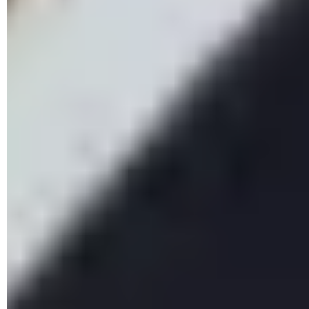
l'Intérieur et permet aux victimes de fraude à la carte
bancaire de signaler en ligne l'escroquerie dont elles ont été
victimes – et ce y compris lorsque la banque les a
remboursées. Le signalement aidera les autorités à identifier
les auteurs de ces fraudes. Enfin, les victimes doivent porter
plainte au commissariat de police ou à la brigade de
gendarmerie, ou d'écrire au procureur de la République du
tribunal judiciaire dont elles dépendent en fournissant toutes
les preuves en leur possession.
Pour se faire accompagner dans leurs démarches, les
victimes peuvent prendre contact auprès d'une association
de
France Victimes
au 116 006 (appel et service gratuits),
qui est le numéro d'aide aux victimes du ministère de la
Justice ouvert 7 jours sur 7 de 9h à 19h, ou auprès de la
plateforme
Info Escroqueries
du ministère de l'Intérieur au
0 805 805 817 (appel et service gratuits), qui est ouvert de
9h à 18h30 du lundi au vendredi. Enfin, mieux vaut sécuriser
tous ses appareils électroniques en effectuant les mises à