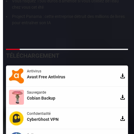
Vous risquez 1500 euros d'amende si vous utilisez de l'eau
chez vous cet été
Project Panama : cette entreprise détruit des millions de livres
pour entraîner son IA
TÉLÉCHARGEMENT
Antivirus
Avast Free Antivirus
Sauvegarde
Cobian Backup
Confidentialité
CyberGhost VPN