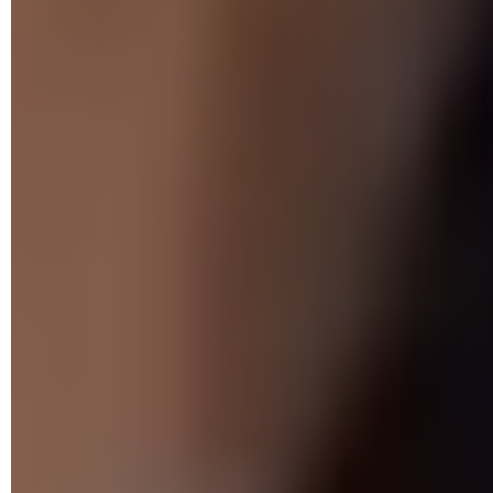
surtout qu'ils n'hésitent pas à adapter le contenu de leurs
appels en utilisant des éléments comme le nom, la date de
naissance, l'adresse postale, voire le numéro de compte de la
victime pour la mettre en confiance. Et si celle-ci tombe dans
le panneau, elle risque de subir une fraude à la carte
bancaire, la contraction de prêts à son nom ou le vol de ses
prestations sociales ou de ses économies.
Quels sont les différents types d'arnaques
par vishing ?
Généralement, les escrocs contactent leurs victimes pour les
informer que leur compte en banque a été compromis et qu'il
pourrait être la cible d'une cyberattaque. Ils vont ensuite
chercher à les persuader de transférer l'argent de leur compte
bancaire vers un autre compte soi-disant "sécurisé" ou de
leur communiquer ses informations de connexion afin qu'ils
puissent régler le problème. Pourtant, jamais une banque ne
demandera de telles requêtes par téléphone ! S'il s'agit du