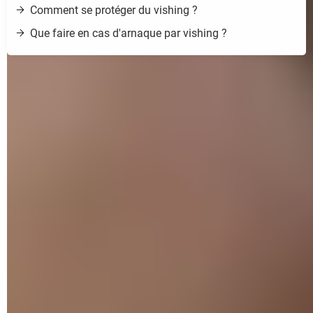
Comment se protéger du vishing ?
Que faire en cas d'arnaque par vishing ?
Le démarchage téléphonique depuis un 06 et 07
et
le
démarchage pour le CPF
ont peut-être été interdits, mais les
Français ne sont pas pour autant au bout de leurs peines !
Les escrocs font preuve de beaucoup d'imagination lorsqu'il
s'agit de piéger leurs victimes et de leur soutirer de l'argent.
Et quoi de mieux que de les avoir en ligne pour les manipuler
et les amener à leur donner, en toute confiance les codes
confidentiels de leur compte en banque et autres
informations personnelles sensibles ?
Si, ces derniers temps, les arnaques par phishing – lorsque
les cybercriminels essayent de récupérer des données
personnelles à travers des liens frauduleux envoyés par e-
mail ou par SMS – se font plus nombreuses, la nouvelle
tendance est au vishing, comme le signale
l'alerte de
Cybermalveillance, le service du Gouvernement
. Ce