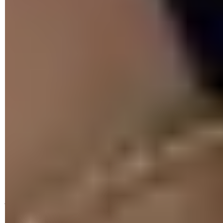
Comment se protéger du vishing ?
Avant tout, il faut comprendre que les appels ne sont pas
sûrs et doivent être gérés avec prudence. Même un numéro
connu qui s'affiche n'est pas gage de sécurité. En effet, le
spoofing téléphonique permet de falsifier un numéro de
téléphone – ce qui n'est en vérité pas très compliqué – afin
d'usurper l'identité d'une personne membre d'autorités ou
d'institutions publiques. C'est pourquoi il est important
d'éviter de partager toute information personnelle (téléphone,
e-mail, pièces d'identité, RIB, IBAN, justificatifs de domicile…)
par SMS ou par appel vocal, surtout lorsque l'identité de
l'interlocuteur n'a pas été vérifiée. Même s'il fournit des
informations personnelles pour prouver qui il est, il faut
vérifier la légitimité de la demande de façon indépendante en
appelant le numéro de téléphone public et officiel pour
joindre l'organisation ou l'entreprise en question.