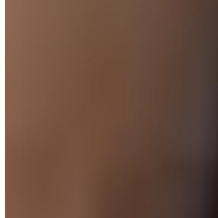
Cette arnaque profite du contexte actuel, où les vols de
données se multiplient – en quelques semaines seulement,
Twitter a laissé fuiter les données de pas moins de 235
millions d'utilisateurs
, et
Deezer celles de 250 millions
d'entre eux
– et où il n'a jamais été aussi facile de récupérer
des informations personnelles sur le Dark Web. Autant
d'éléments qui rendent le discours des pirates crédible,