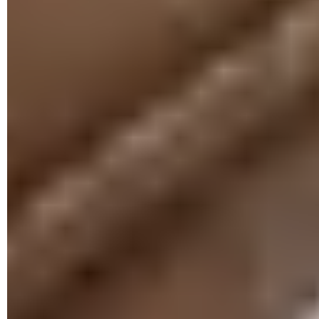
de lui communiquer votre mot de passe, des codes de
confirmation ou encore d'effectuer des actions de validation
ou d'annulation d'opérations sur votre application
bancaire pour de supposées fraudes en cours sur vos
comptes"
, explique le Gouvernement. Enfin, mieux vaut
posséder une authentification forte et unique pour accéder à
son compte et, si possible, activer l'authentification à double
facteur.
Que faire en cas d'arnaque par vishing ?
Dans le cas où la victime a partagé ses informations
personnelles et bancaires par téléphone ou qu'elle suspecte
avoir été victime de vishing, elle doit agir rapidement. Il faut
immédiatement faire opposition à sa carte bancaire et
modifier les mots de passe qui permettent d'accéder aux
comptes. Le numéro de téléphone d'opposition de la banque
figure sur son site Internet et sur ses distributeurs de billets. Il
est également possible de contacter par téléphone le serveur
interbancaire d'opposition à la carte bancaire au