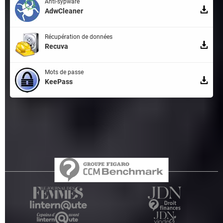
Anti-sypware
AdwCleaner
Récupération de données
Recuva
Mots de passe
KeePass
Qui sommes-nous ?
L'équipe
Notre société
Publicité
Contact
Recrutement
Données personnelles
Paramétrer les cookies
Gérer Utiq
Charte
RSS
Mentions légales
Groupe Figaro
©2025 CCM Benchmark