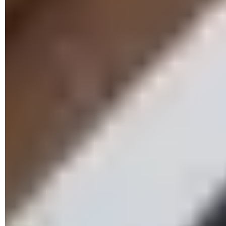
0 892 705 705 (numéro surtaxé), un service qui est ouvert
7 jours sur 7, 24h sur 24.
Si les escrocs ont déjà commencé à se servir, il faut
immédiatement identifier les opérations frauduleuses ainsi
que les comptes bénéficiaires et, surtout, bien conserver les
preuves, comme les numéros de téléphone, les messages ou
e-mails reçus, les ordres de virement, les relevés de
paiements ou toute autre information qui pourrait servir pour
signaler l'escroquerie aux autorités. Il faut ensuite contacter
sa banque le plus rapidement possible, qui indiquera les
étapes à effectuer pour minimiser le mieux possible les
conséquences de l’arnaque. Comme le rappelle le
Gouvernement sur son site,
"selon le cas, demandez-en le
remboursement, la suspension ou encore le retour des fonds.
Votre banque pourra exiger une copie de votre dépôt de
plainte pour instruire votre demande."
Justement, il est primordial de signaler les faits sur la
plateforme
Perceval
. Elle appartient au ministère de