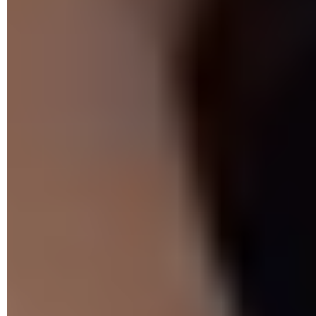
type de vishing le plus courant, il existe cependant d'autres
variantes. L'Autorité des marchés financiers (AMF) a
notamment alerté sur
une campagne actuellement active
d'appels frauduleux
de personnes prétendant être des
enquêteurs de l'institution financière et qui proposent à des
victimes d'arnaques à l'investissement en crypto-actifs de
recouvrer leurs fonds – elles se font donc arnaquer deux
fois.
D'autres escrocs contactent de potentielles victimes pour
leur proposer un prêt, une récompense ou une opportunité
d'investissement trop belle pour être vraie. Ils peuvent
également se faire passer pour des percepteurs des impôts
et les menacer ou les intimider en inventant des dettes
fiscales impayées et des pénalités importantes – un type
d'appels des plus déstabilisants ! Ils peuvent même se faire
passer pour un représentant de l'assurance-maladie ou de la
sécurité sociale ! Bref, on l'a compris, ils ne manquent pas
d'imagination et sont capables d'inventer toutes sortes de
scénario.