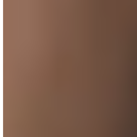
attaque de phishing : dérober les informations bancaires de
la victime. Cependant, sa force est qu'elle a recours à des
méthodes d'ingénierie sociale, qui tirent profit des
sentiments de la victime, notamment la peur, l'angoisse et la
cupidité. Les pirates vont tout faire pour susciter ces
émotions et ainsi obscurcir sa capacité de jugement et
obtenir sa confiance. Ils vont alors lui faire croire que son
compte a été compromis et que son argent n'est plus en
sécurité – mais cela marche aussi avec des promesses
d'investissement incroyables, le renouvellement de sa
carte
vitale
ou encore la victoire d'un concours – et créer une
impression de devoir agir rapidement afin de ne pas lui
laisser le temps d'analyser la situation et d'utiliser son esprit
critique. Autant dire que le rôle d'un conseiller bancaire est
parfait pour obtenir ce genre de réaction.