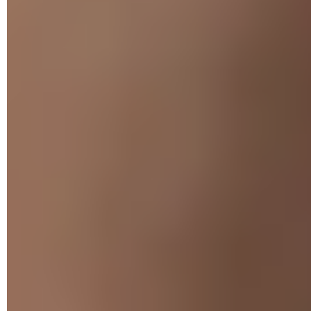
néologisme résulte de la contraction de "voice" (voix) et de
"phishing" (hameçonnage), et désigne une arnaque où des
personnes malveillantes contactent la victime par téléphone
en se faisant passer pour leur conseiller bancaire – mais
d'autres usurpations d'identité sont possibles, comme une
organisation gouvernementale – afin de les alerter sur des
mouvements suspects sur les comptes bancaires – ce qui
est bien évidemment faux. Comme la victime panique et se
retrouve alors pressée par la situation, elle finit par tomber
dans le piège et livrer ses informations personnelles et
surtout bancaires, voire valide elle-même des transactions.
Pas étonnant qu'en seulement quelques mois, le vishing soit
devenu l'une des arnaques à distance les plus rentables –
surtout qu'elle s'effectue à bas coût.
Comment fonctionne une arnaque par
vishing ?
Le but d'une attaque par vishing est le même que celui d'une