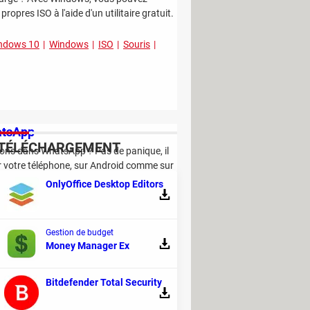
ropres ISO à l'aide d'un utilitaire gratuit.
ndows 10
Windows
ISO
Souris
atsApp
TÉLÉCHARGEMENT
ons dans WhatsApp ? Pas de panique, il
ur votre téléphone, sur Android comme sur
OnlyOffice Desktop Editors
re
Gestion de budget
Money Manager Ex
des
Bitdefender Total Security
one ? Faites une capture d'écran ! La