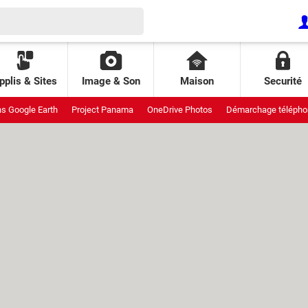
pplis & Sites
Image & Son
Maison
Securité
ns Google Earth
Project Panama
OneDrive Photos
Démarchage télépho
uit
Meta StoryKit
Galaxy pliants
Interdiction réseaux sociaux
Attaqu
ende AliExpress
Piratage Lidl
Pixel de suivi
Patch Tuesday
GDID Wi
 Leo
Fraichoù
Prix climatiseur
Projet Aion