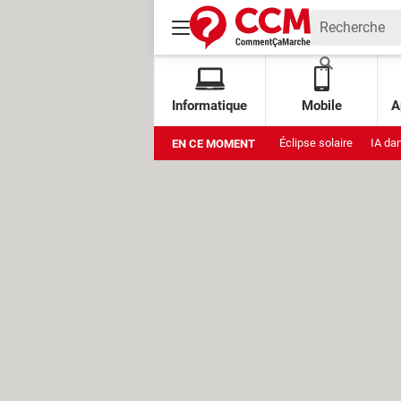
Informatique
Mobile
A
Éclipse solaire
IA da
EN CE MOMENT
Xbox Cloud Gaming grat
Stockage Google
Am
Muse Image
Amazon