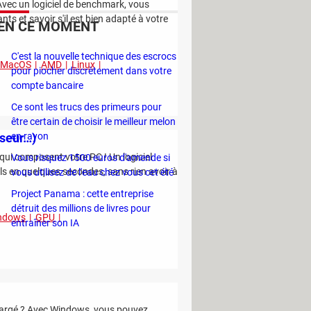
 Avec un logiciel de benchmark, vous
s et savoir s'il est bien adapté à votre
EN CE MOMENT
C'est la nouvelle technique des escrocs
MacOS
AMD
Linux
pour piocher discrètement dans votre
compte bancaire
Ce sont les trucs des primeurs pour
être certain de choisir le meilleur melon
sseur…)
en rayon
 qui composent votre PC ! Un logiciel
Vous risquez 1500 euros d'amende si
ails en quelques secondes, sans rien avoir à
vous utilisez de l'eau chez vous cet été
Project Panama : cette entreprise
détruit des millions de livres pour
ndows
GPU
entraîner son IA
chargé ? Avec Windows, vous pouvez