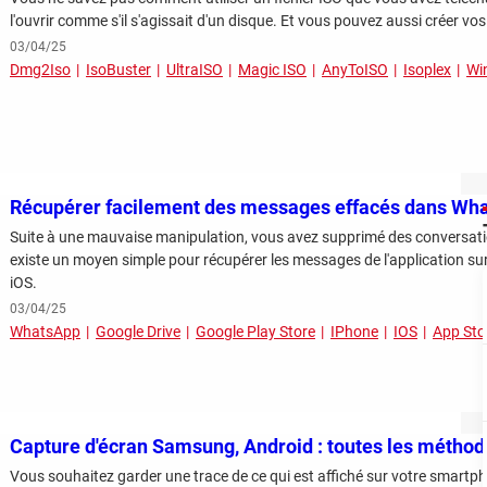
l'ouvrir comme s'il s'agissait d'un disque. Et vous pouvez aussi créer vos p
03/04/25
Dmg2Iso
IsoBuster
UltraISO
Magic ISO
AnyToISO
Isoplex
Wi
Récupérer facilement des messages effacés dans Wh
Suite à une mauvaise manipulation, vous avez supprimé des conversati
existe un moyen simple pour récupérer les messages de l'application s
iOS.
03/04/25
WhatsApp
Google Drive
Google Play Store
IPhone
IOS
App Sto
Capture d'écran Samsung, Android : toutes les métho
Vous souhaitez garder une trace de ce qui est affiché sur votre smartph