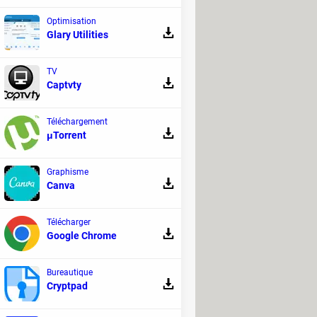
chnique universelle pour les modèles
Optimisation
Glary Utilities
Realme
Capteur photo
TV
Captvty
Téléchargement
μTorrent
Graphisme
Canva
Télécharger
Google Chrome
Bureautique
Cryptpad