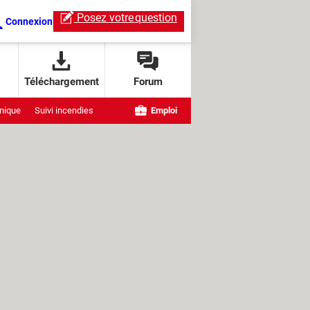
Posez votre
question
Connexion
Téléchargement
Forum
nique
Suivi incendies
Emploi
e OpenAI
ndows
ChatGPT Live