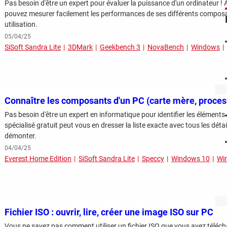
Pas besoin d'être un expert pour évaluer la puissance d'un ordinateur !
pouvez mesurer facilement les performances de ses différents composant
utilisation.
05/04/25
SiSoft Sandra Lite
3DMark
Geekbench 3
NovaBench
Windows
Connaître les composants d'un PC (carte mère, proce
Pas besoin d'être un expert en informatique pour identifier les éléments
spécialisé gratuit peut vous en dresser la liste exacte avec tous les dét
démonter.
04/04/25
Everest Home Edition
SiSoft Sandra Lite
Speccy
Windows 10
Wi
Fichier ISO : ouvrir, lire, créer une image ISO sur PC
Vous ne savez pas comment utiliser un fichier ISO que vous avez télé