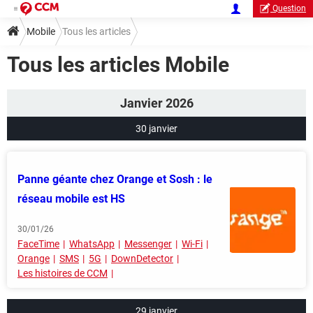
Question
Mobile
Tous les articles
Tous les articles Mobile
Janvier 2026
30 janvier
Panne géante chez Orange et Sosh : le
réseau mobile est HS
30/01/26
FaceTime
WhatsApp
Messenger
Wi-Fi
Orange
SMS
5G
DownDetector
Les histoires de CCM
29 janvier