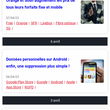
Orange et Sosh augmentent les prix de
tous leurs forfaits fixe et mobile
07/04/23
Free
Orange
SFR
Livebox
Fibre optique
5G
6 avril
Données personnelles sur Android :
enfin, une suppression plus simple !
06/04/23
Google Play Store
Google
Android
Apple
App Store
RGPD
3 avril