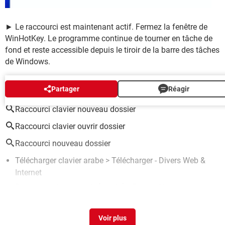
► Le raccourci est maintenant actif. Fermez la fenêtre de
WinHotKey. Le programme continue de tourner en tâche de
fond et reste accessible depuis le tiroir de la barre des tâches
de Windows.
AUTOUR DU MÊME SUJET
Partager
Réagir
Raccourci clavier nouveau dossier
Raccourci clavier ouvrir dossier
Raccourci nouveau dossier
Télécharger clavier arabe
> Télécharger - Divers Web &
Internet
Raccourci clavier étoile
[résolu] >
Forum Clavier
Qui sait faire l'étoile ?? (avec son clavier)
[résolu] >
Forum
Windows