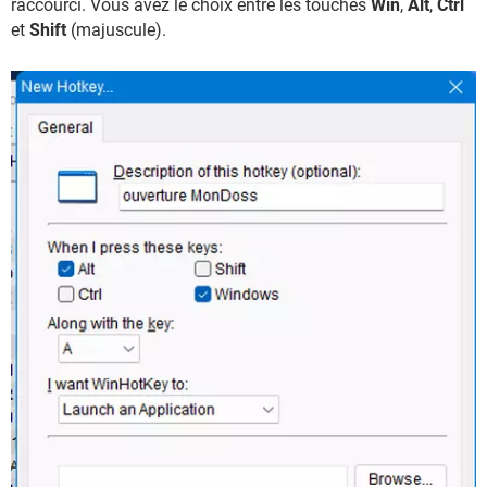
raccourci. Vous avez le choix entre les touches
Win
,
Alt
,
Ctrl
et
Shift
(majuscule).