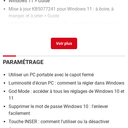
Windows 11
> Guide
Mise à jour KB5077241 pour Windows 11 : à boire, à
manger, et à jeter
> Guide
KB5077181 pour Windows 11 : n'installez pas cette mise
à jour de février, elle fait planter des PC
> Guide
Logiciel montage vidéo gratuit windows 11
> Guide
Logiciel optimisation pc windows 11 gratuit
> Accueil -
Utilitaires
PARAMÉTRAGE
Utiliser un PC portable avec le capot fermé
Luminosité d'écran PC : comment la régler dans Windows
God Mode : accéder à tous les réglages de Windows 10 et
11
Supprimer le mot de passe Windows 10 : l'enlever
facilement
Touche INSER : comment l'utiliser ou la désactiver