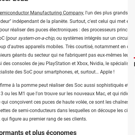
emiconductor Manufacturing Company
, l'un des plus grands fa
eur" indépendant de la planète. Surtout, c'est celui qui met en
pour réaliser des puces électroniques : des processeurs principa
oC (pour
system-on-a-chip
, ou systèmes intégrés sur un circuit)
up d'autres appareils mobiles. Très courtisé, notamment en cett
eurs géants du secteur qui ne fabriquent pas eux-mêmes leurs 
es consoles de jeu PlayStation et Xbox, Nvidia, le spécialiste 
écialiste des SoC pour smartphones, et, surtout… Apple !
a firme à la pomme peut réaliser des Soc aussi sophistiqués et
3 ou les M1 que l'on trouve sur les nouveaux Mac, et qui ridicul
le qui conçoivent ces puces de haute volée, ce sont les chaînes 
alettes de semi-conducteurs dans lesquelles on découpe les circu
, qui figure au premier rang de ses clients.
formants et plus économes