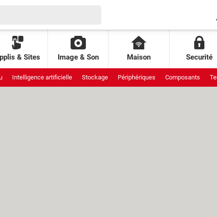
pplis & Sites
Image & Son
Maison
Securité
u
Intelligence artificielle
Stockage
Périphériques
Composants
Te