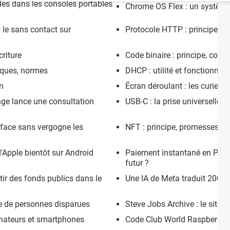
les dans les consoles portables
Chrome OS Flex : un système 
 le sans contact sur
Protocole HTTP : principe d
criture
Code binaire : principe, coda
tiques, normes
DHCP : utilité et fonctionne
on
Écran déroulant : les curieu
ge lance une consultation
USB-C : la prise universelle o
fface sans vergogne les
NFT : principe, promesses et
d'Apple bientôt sur Android
Paiement instantané en P2P 
futur ?
ir des fonds publics dans le
Une IA de Meta traduit 200 l
e de personnes disparues
Steve Jobs Archive : le site 
inateurs et smartphones
Code Club World Raspberry Pi