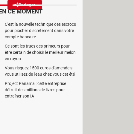
Partager
Réagir
EN CE MOMENT
C'est la nouvelle technique des escrocs
ur des performances en hausse
pour piocher discrètement dans votre
hone, mais aussi Intel…
compte bancaire
Ce sont les trucs des primeurs pour
être certain de choisir le meilleur melon
en rayon
Vous risquez 1500 euros d'amende si
 Ainsi, selon
DigiTimes Asia
, TSMC
vous utilisez de l'eau chez vous cet été
deur taiwanais pourrait même entrer
Project Panama : cette entreprise
iés avec des processeurs de nouvelle
détruit des millions de livres pour
Pourtant, c'est grâce à ce genre de
entraîner son IA
inateurs – sont à la fois de plus en
ce quand on sait qui est TSMC et qui