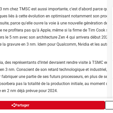
3 nm chez TMSC est aussi importante, c'est d'abord parce qu'ell
ues liés à cette évolution en optimisant notamment son procédé 
uite, parce qu'elle ouvre la voie à une nouvelle génération de pu
ne profitera pas qu'à Apple, même si la firme de Tim Cook sera 
rs le 5 nm avec son architecture Zen 4 qui arrivera début 2022,
e la gravure en 3 nm. Idem pour Qualcomm, Nvidia et les autres.
ia, des représentants d'Intel devraient rendre visite à TSMC en d
 nm. Conscient de son retard technologique et industriel, le 
fabriquer une partie de ses futurs processeurs, en plus de ses pr
bsorbera pas la totalité de la production initiale, au moment de
re en 2 nm déjà prévue pour 2024.
Partager