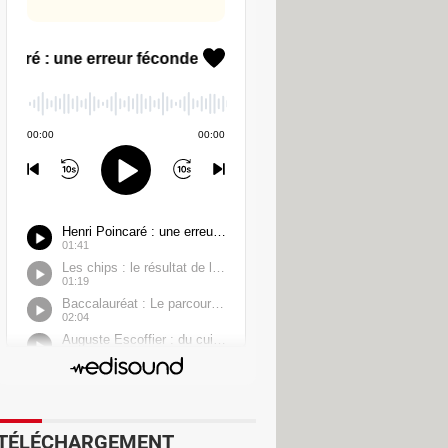
 nm, TSMC a été le premier a atteindre
une place de choix sur le marché
les de travailler en 5 nm, une
SoC
A15 pour iPhone 13. Nul doute
son…
it industriel. Elle a des
 simple : plus la gravure est fine,
gre d'unités de calcul et de mémoire
 sont courtes, moins il y a de pertes
 a un impact direct sur l'autonomie
es concepteurs et fabricants de puces
ant toujours plus loin les limites de
TÉLÉCHARGEMENT