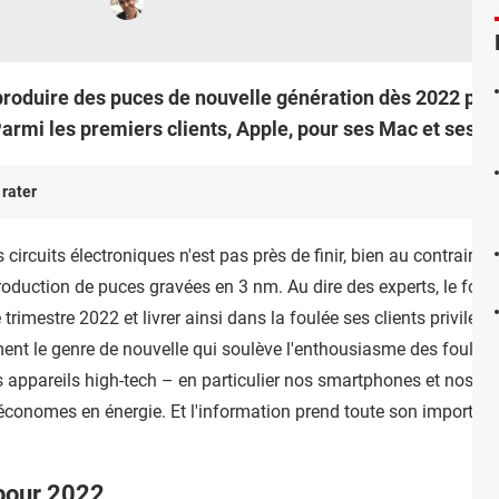
roduire des puces de nouvelle génération dès 2022 po
rmi les premiers clients, Apple, pour ses Mac et ses iP
 rater
circuits électroniques n'est pas près de finir, bien au contraire !
production de puces gravées en 3 nm. Au dire des experts, le fon
rimestre 2022 et livrer ainsi dans la foulée ses clients privilég
ment le genre de nouvelle qui soulève l'enthousiasme des foules. 
appareils high-tech – en particulier nos smartphones et nos ord
 économes en énergie. Et l'information prend toute son importan
pour 2022