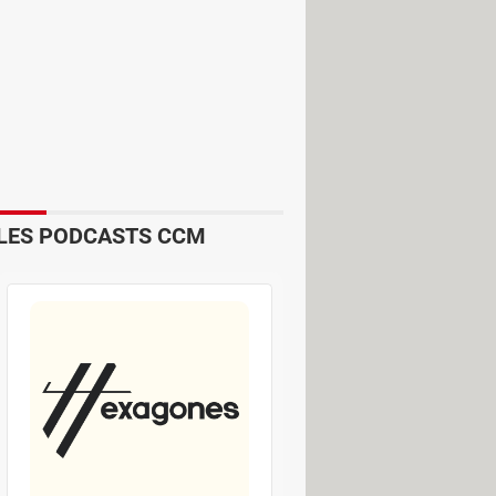
bricants de circuits intégrés au
 œuvre depuis des années les
ux (
CPU
), des processeurs
, comme ceux que l'on trouve dans les
e période pénurie (voir
notre article
),
puces : AMD, dont les processeurs
des circuits graphiques dont les
LES PODCASTS CCM
 performants que son fameux
isent certains processeurs
Intel
. Car
de production de TMSC qui les
its. Et chaque progrès technique