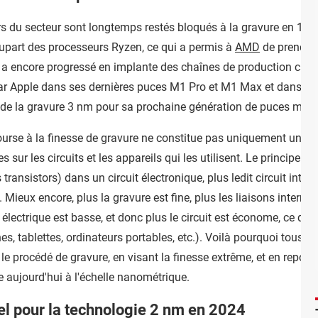
eurs du secteur sont longtemps restés bloqués à la gravure en 12
plupart des processeurs Ryzen, ce qui a permis à
AMD
de prendre 
 a encore progressé en implante des chaînes de production capab
ar Apple dans ses dernières puces M1 Pro et M1 Max et dans le
it de la gravure 3 nm pour sa prochaine génération de puces mai
urse à la finesse de gravure ne constitue pas uniquement un explo
sur les circuits et les appareils qui les utilisent. Le principe est
transistors) dans un circuit électronique, plus ledit circuit intè
 Mieux encore, plus la gravure est fine, plus les liaisons internes
lectrique est basse, et donc plus le circuit est économe, ce qui
s, tablettes, ordinateurs portables, etc.). Voilà pourquoi tous l
 procédé de gravure, en visant la finesse extrême, et en repouss
e aujourd'hui à l'échelle nanométrique.
tel pour la technologie 2 nm en 2024