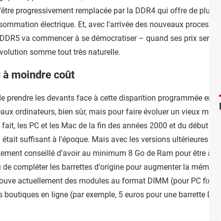
'être progressivement remplacée par la DDR4 qui offre de plus g
ommation électrique. Et, avec l'arrivée des nouveaux processeurs
a DDR5 va commencer à se démocratiser – quand ses prix seront 
olution somme tout très naturelle.
C à moindre coût
 de prendre les devants face à cette disparition programmée en a
ux ordinateurs, bien sûr, mais pour faire évoluer un vieux mod
e fait, les PC et les Mac de la fin des années 2000 et du début 
ui était suffisant à l'époque. Mais avec les versions ultérieures
rtement conseillé d'avoir au minimum 8 Go de Ram pour être à l'ai
ou de compléter les barrettes d'origine pour augmenter la mémoire 
trouve actuellement des modules au format DIMM (pour PC fixe)
les boutiques en ligne (par exemple, 5 euros pour une barrette DI