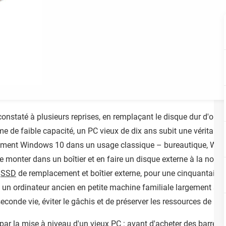
nstaté à plusieurs reprises, en remplaçant le disque dur d'orig
 de faible capacité, un PC vieux de dix ans subit une véritable
blement Windows 10 dans un usage classique – bureautique, Web,
 le monter dans un boîtier et en faire un disque externe à la nor
,
SSD
de remplacement et boîtier externe, pour une cinquantaine 
 un ordinateur ancien en petite machine familiale largement suff
conde vie, éviter le gâchis et de préserver les ressources de la
 par la mise à niveau d'un vieux PC : avant d'acheter des barrette