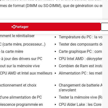
ermes de format (DIMM ou SO-DIMM), que de génération ou encor
Partager
ment le réinitialiser
Température du PC : la voir a
 (carte mère, processeur…)
Tester des composants de PC :
e la carte mère
Carte graphique PC : commen
à jour des drivers sur PC
CPU Intel AMD : décrypter le
tout sur la mémoire vive
Combien de Ram est installé
s CPU AMD et Intel aux meilleurs
Alimentation PC : les meilleu
onctionnement et choix
Changement de batterie Apple
s'envolent
 d'une alimentation de PC
Tester la mémoire vive (Ram
solescence programmée en
CPU Alder Lake : les Core Int