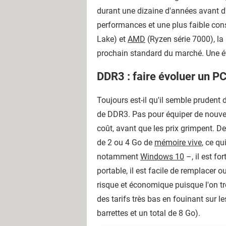
durant une dizaine d'années avant d
performances et une plus faible cons
Lake) et
AMD
(Ryzen série 7000), l
prochain standard du marché. Une év
DDR3 : faire évoluer un P
Toujours est-il qu'il semble prudent
de DDR3. Pas pour équiper de nouvea
coût, avant que les prix grimpent. D
de 2 ou 4 Go de
mémoire vive
, ce q
notamment
Windows 10
–, il est fo
portable, il est facile de remplacer 
risque et économique puisque l'on 
des tarifs très bas en fouinant sur 
barrettes et un total de 8 Go).