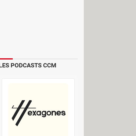
randes capacités, de meilleurs
 Intel (12e génération dite Alder
raisonnables – pour devenir le
chetant dès à présent des barrettes
LES PODCASTS CCM
èle – de 10 ou 15 ans – à moindre
des années 2010 étaient souvent dotés
 de Windows, de macOS et de Linux –
se. Et, sur un ordinateur fixe ou
vive. L'opération est rapide, sans
 ou SO-DIMM (pour PC portable) à
MM de 2 Go, soit 20 euros pour quatre
Contenu sponsorisé