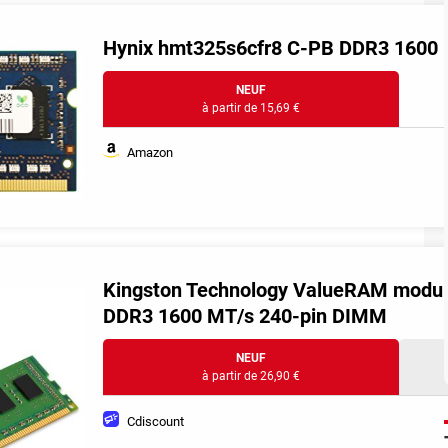
Hynix hmt325s6cfr8 C-PB DDR3 1600
NEUF
à partir de 15,69 €
Amazon
Kingston Technology ValueRAM module
DDR3 1600 MT/s 240-pin DIMM
NEUF
à partir de 26,90 €
Cdiscount