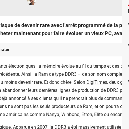
isque de devenir rare avec l'arrêt programmé de la prod
heter maintenant pour faire évoluer un vieux PC, avant q
 rater
 électroniques, la mémoire évolue au fil du temps et des pro
 précédente. Ainsi, la Ram de type DDR3 – de son nom complet,
au moins devenir rare. Et donc chère. Selon
DigiTimes
, deux gra
 abandonner leurs dernières lignes de production de DDR3 pour
déjà annoncé à ses clients qu'il ne prendrait plus de commandes
réens ne sont pas les seuls producteurs de Ram, et on pourra co
ême américains comme Nanya, Winbond, Etron, Elite ou encore M
ogique. Apparue en 2007, la DDR3 a été massivement utilisée dan