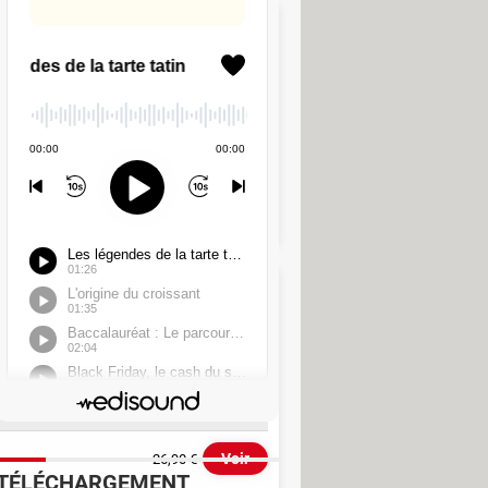
 MHz Mémoire
Voir
15,69 €
Contenu sponsorisé
 de mémoire 4 Go 1 x 4 Go
OCCASION
à partir de 6,90 €
Voir
26,90 €
TÉLÉCHARGEMENT