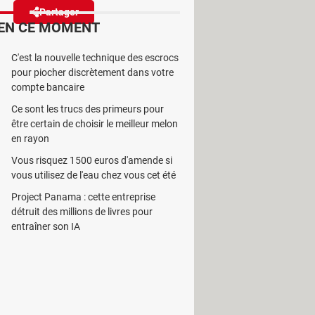
Partager
Réagir
EN CE MOMENT
C'est la nouvelle technique des escrocs
uction par certains grands
pour piocher discrètement dans votre
ue les tarifs grimpent !
compte bancaire
Ce sont les trucs des primeurs pour
être certain de choisir le meilleur melon
en rayon
Vous risquez 1500 euros d'amende si
grès technologiques. Et comme
vous utilisez de l'eau chez vous cet été
 DDR3 SDRam – risque de
Project Panama : cette entreprise
nds principaux de puces mémoire,
détruit des millions de livres pour
 les adapter aux nouvelles
entraîner son IA
 dès la fin 2022 et SK Hynix semble
mpter encore un moment sur d'autres
icron.
s les ordinateurs (PC et Mac)