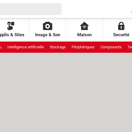
pplis & Sites
Image & Son
Maison
Securité
u
Intelligence artificielle
Stockage
Périphériques
Composants
Te