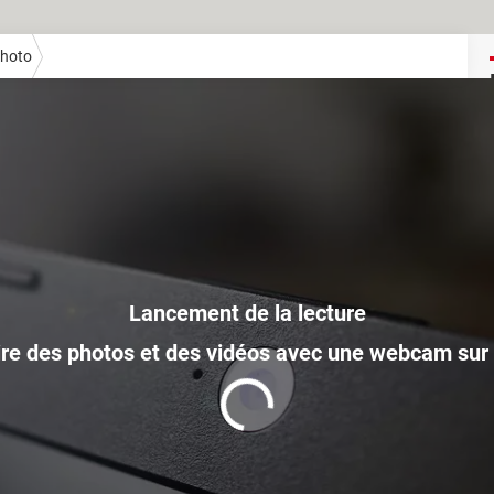
photo
ire des photos et des vidéos avec une webcam sur