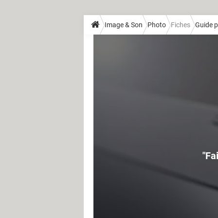
Image & Son
Photo
Fiches
Guide 
"Fa