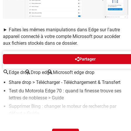
► Faites les mêmes manipulations dans Edge sur l'autre
appareil connecté à votre compte Microsoft pour accéder
aux fichiers stockés dans ce dossier.
AUTOUR DU MÊME SUJET
Partager
Edge drop
Drop edge
Microsoft edge drop
Share drop
> Télécharger - Téléchargement & Transfert
Test du Motorola Edge 70 : quand la finesse trouve ses
lettres de noblesse
> Guide
Supprimer Bing : changer le moteur de recherche par
défaut
> Guide
Office gratuit : utiliser Word, Excel et PowerPoint en ligne
>
Guide