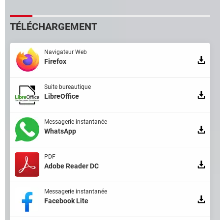
TÉLÉCHARGEMENT
Navigateur Web
Firefox
Suite bureautique
LibreOffice
Messagerie instantanée
WhatsApp
PDF
Adobe Reader DC
Messagerie instantanée
Facebook Lite