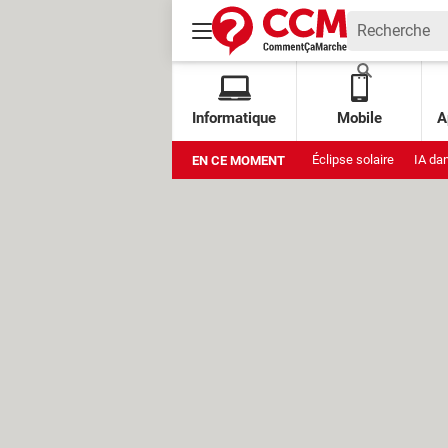
Informatique
Mobile
A
Éclipse solaire
IA da
EN CE MOMENT
Xbox Cloud Gaming grat
Stockage Google
Am
Muse Image
Amazon