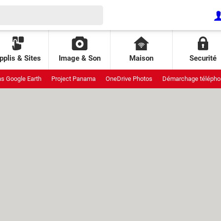
pplis & Sites
Image & Son
Maison
Securité
ns Google Earth
Project Panama
OneDrive Photos
Démarchage télépho
uit
Meta StoryKit
Galaxy pliants
Interdiction réseaux sociaux
Attaqu
ende AliExpress
Piratage Lidl
Pixel de suivi
Patch Tuesday
GDID Wi
 Leo
Fraichoù
Prix climatiseur
Projet Aion