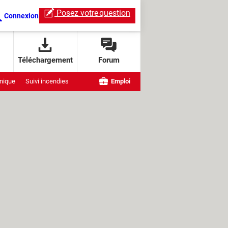
Posez votre
question
Connexion
Téléchargement
Forum
nique
Suivi incendies
Emploi
e OpenAI
ndows
ChatGPT Live