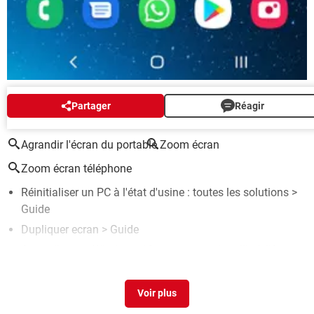
Partager
Réagir
AUTOUR DU MÊME SUJET
Agrandir l'écran du portable
Zoom écran
Zoom écran téléphone
Réinitialiser un PC à l'état d'usine : toutes les solutions
>
Guide
Dupliquer ecran
> Guide
Agrandir texte Windows 10 : augmenter la taille à l'écran
>
Guide
Capture d'écran ipad
> Guide
Ordinateur portable grand ecran
> Guide