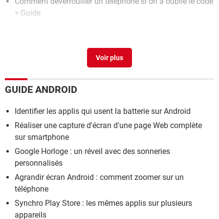
Comment déverrouiller un téléphone si on a oublié le code
> Guide
Mesurer un objet avec un smartphone
> Guide
Ecrire en gras sur whatsapp
> Guide
Comment ecrire @ sur un ordinateur hp
[résolu] >
Forum
Clavier
Comment ecrire au carre sur iphone
[résolu] >
Forum
GUIDE ANDROID
iPhone
Identifier les applis qui usent la batterie sur Android
Réaliser une capture d'écran d'une page Web complète
sur smartphone
Google Horloge : un réveil avec des sonneries
personnalisés
Agrandir écran Android : comment zoomer sur un
téléphone
Synchro Play Store : les mêmes applis sur plusieurs
appareils