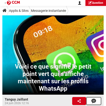
Question
Applis & Sites
Messagerie instantanée
Voici ce que signifie le petit
point vert qui s'affiche
maintenant sur les profils
WhatsApp
Tanguy Jaillant
24 juin 2026 12:16