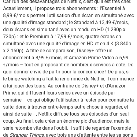
Car l'un des désavantages de Netflix, c'est qu'il est très cher.
Actuellement, il propose trois abonnements : l'Essentiel à
8,99 €/mois permet l'utilisation d'un écran en simultané avec
une qualité d'image standard ; le Standard à 13,49 €/mois,
deux écrans en simultané avec un rendu en HD (1 280p x
720p) : et le Premium à 17,99 €/mois, quatre écrans en
simultané avec une qualité d'image en HD et en 4 K (3 840p
x 2 160p).
À
titre de comparaison, Disney+ offre un
abonnement à 8,99 €/mois, et Amazon Prime Video à 6,99
€/mois – tout en proposant de nombreux services à côté. De
quoi donner envie de partir pour la concurrence ! De plus, si
le
binge watching a fait la renommée de Netflix
, il commence
à lui jouer des tours. Au contraire de Disney+ et d'Amazon
Prime, qui diffusent leurs séries avec un épisode par
semaine – ce qui oblige l'utilisateur à rester pour connaitre la
suite, donc à trouver entre-temps autre chose à regarder, et
ainsi de suite –, Netflix diffuse tous ses épisodes d'un seul
coup. Au final, cela créer un énorme pic d'audience, mais la
série retombe vite dans l'oubli. Il suffit de regarder l'exemple
de
Stranger Things
, avec trois ans d'attente entre les saisons