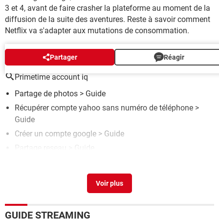
3 et 4, avant de faire crasher la plateforme au moment de la
diffusion de la suite des aventures. Reste à savoir comment
Netflix va s'adapter aux mutations de consommation.
AUTOUR DU MÊME SUJET
Partager
Réagir
Primetime account iq
Partage de photos
> Guide
Récupérer compte yahoo sans numéro de téléphone
>
Guide
Créer un compte google
> Guide
Partage reseau
> Guide
Netflix partage de compte
> Accueil - Guide streaming
GUIDE STREAMING